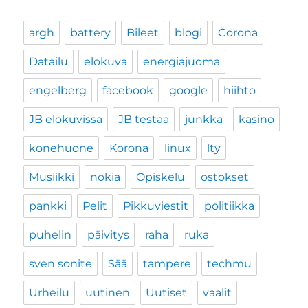
argh
battery
Bileet
blogi
Corona
Datailu
elokuva
energiajuoma
engelberg
facebook
google
hiihto
JB elokuvissa
JB testaa
junkka
kasino
konehuone
Korona
linux
lty
Musiikki
nokia
Opiskelu
ostokset
pankki
Pelit
Pikkuviestit
politiikka
puhelin
päivitys
raha
ruka
sven sonite
Sää
tampere
techmu
Urheilu
uutinen
Uutiset
vaalit