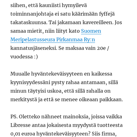
siihen, että kauniisti hymyilevä
toiminnanjohtaja ei satu käärimään fyffejä
takataskuunsa. Tai jakamaan kavereilleen. Jos
samaa mietit, niin liityt kato
Suomen
Meripelastusseura Pirkanmaa Ry:n
kannatusjäseneksi. Se maksaa vain 20e /
vuodessa :)
Muualle hyväntekeväisyyteen en kaikessa
kyynisyydessäni pysty rahaa antamaan, sillä
minun täytyisi uskoa, että sillä rahalla on
merkitystä ja että se menee oikeaan paikkaan.
PS. Oletteko nähneet mainoksia, joissa vaikka
Libresse antaa jokaisesta myydystä tuotteesta
0,01 euroa hyväntekeväisyyteen? Siis firma,