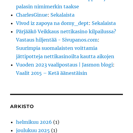
palasin nimimerkin taakse
CharlesGinue
:
Sekalaista
Vivod iz zapoya na domy_dept
:
Sekalaista
Pärjääkö Veikkaus nettikasino kilpailussa?
Vastaus hiljentää - Sivupanos.com
:
Suurimpia suomalaisten voittamia
jättipotteja nettikasinoilta kautta aikojen
Vuoden 2023 vaalipostaus | Jasmon blogi
:
Vaalit 2015 – Ketä äänestäisin
ARKISTO
helmikuu 2026
(1)
joulukuu 2025
(1)