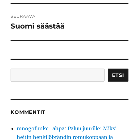
SEURAAVA
Suomi säästää
Seuraava
artikkeli:
Etsi
ETSI
KOMMENTIT
mnogofunkc_ahpa
:
Paluu juurille: Miksi
heitin henkilöbrändin romukoppaan ja