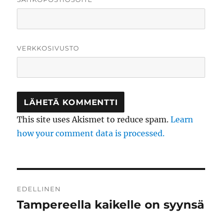
VERKKOSIVUSTO
This site uses Akismet to reduce spam.
Learn
how your comment data is processed.
Artikkelien
EDELLINEN
selaus
Tampereella kaikelle on syynsä
Edellinen
artikkeli: