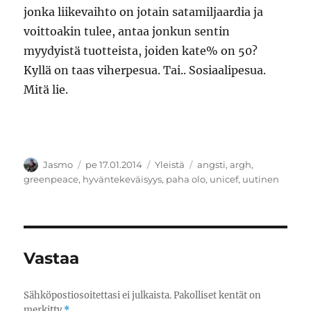
jonka liikevaihto on jotain satamiljaardia ja
voittoakin tulee, antaa jonkun sentin
myydyistä tuotteista, joiden kate% on 50?
Kyllä on taas viherpesua. Tai.. Sosiaalipesua.
Mitä lie.
Kirjoittaja
Julkaistu
Kategoriat
Avainsanat
Jasmo
pe 17.01.2014
Yleistä
angsti
,
argh
,
greenpeace
,
hyväntekeväisyys
,
paha olo
,
unicef
,
uutinen
Vastaa
Sähköpostiosoitettasi ei julkaista.
Pakolliset kentät on
merkitty
*