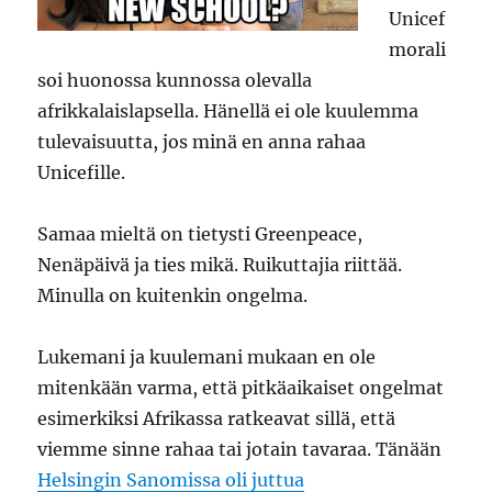
Unicef
morali
soi huonossa kunnossa olevalla
afrikkalaislapsella. Hänellä ei ole kuulemma
tulevaisuutta, jos minä en anna rahaa
Unicefille.
Samaa mieltä on tietysti Greenpeace,
Nenäpäivä ja ties mikä. Ruikuttajia riittää.
Minulla on kuitenkin ongelma.
Lukemani ja kuulemani mukaan en ole
mitenkään varma, että pitkäaikaiset ongelmat
esimerkiksi Afrikassa ratkeavat sillä, että
viemme sinne rahaa tai jotain tavaraa. Tänään
Helsingin Sanomissa oli juttua