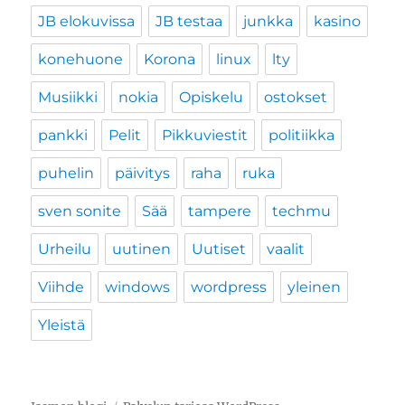
JB elokuvissa
JB testaa
junkka
kasino
konehuone
Korona
linux
lty
Musiikki
nokia
Opiskelu
ostokset
pankki
Pelit
Pikkuviestit
politiikka
puhelin
päivitys
raha
ruka
sven sonite
Sää
tampere
techmu
Urheilu
uutinen
Uutiset
vaalit
Viihde
windows
wordpress
yleinen
Yleistä