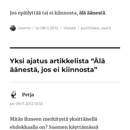
Jos epäilyttää tai ei kiinnosta,
älä äänestä
.
Kirjoittaja
Julkaistu
Kategoriat
Avainsanat
Jasmo
to 08.11.2012
Yleistä
politiikka
,
vaalit
Yksi ajatus artikkelista “Älä
äänestä, jos ei kiinnosta”
Petja
sanoo:
pe 09.11.2012 13:33
Mitäs ihmeen merkitystä yksittäisellä
ehdokkaalla on? Suomen käyttämässä