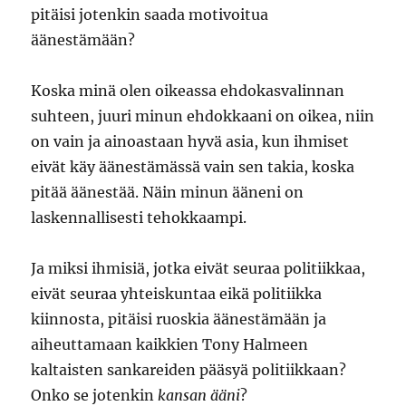
pitäisi jotenkin saada motivoitua
äänestämään?
Koska minä olen oikeassa ehdokasvalinnan
suhteen, juuri minun ehdokkaani on oikea, niin
on vain ja ainoastaan hyvä asia, kun ihmiset
eivät käy äänestämässä vain sen takia, koska
pitää äänestää. Näin minun ääneni on
laskennallisesti tehokkaampi.
Ja miksi ihmisiä, jotka eivät seuraa politiikkaa,
eivät seuraa yhteiskuntaa eikä politiikka
kiinnosta, pitäisi ruoskia äänestämään ja
aiheuttamaan kaikkien Tony Halmeen
kaltaisten sankareiden pääsyä politiikkaan?
Onko se jotenkin
kansan ääni
?