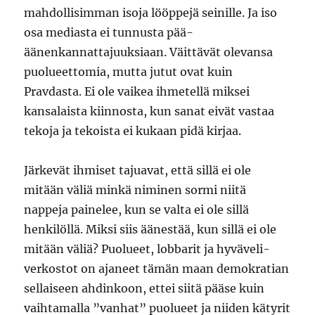
mahdollisimman isoja lööppejä seinille. Ja iso
osa mediasta ei tunnusta pää-
äänenkannattajuuksiaan. Väittävät olevansa
puolueettomia, mutta jutut ovat kuin
Pravdasta. Ei ole vaikea ihmetellä miksei
kansalaista kiinnosta, kun sanat eivät vastaa
tekoja ja tekoista ei kukaan pidä kirjaa.
Järkevät ihmiset tajuavat, että sillä ei ole
mitään väliä minkä niminen sormi niitä
nappeja painelee, kun se valta ei ole sillä
henkilöllä. Miksi siis äänestää, kun sillä ei ole
mitään väliä? Puolueet, lobbarit ja hyväveli-
verkostot on ajaneet tämän maan demokratian
sellaiseen ahdinkoon, ettei siitä pääse kuin
vaihtamalla ”vanhat” puolueet ja niiden kätyrit