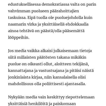
edustuksellisessa demokratiassa valta on parin
vahvimman puolueen päärahoittajien
taskuissa. Eipä tuolla ole puoluejohdolla kuin
naamarin virka ja yksittäisellä ehdokkaalla
ainoa tehtävä on päästä/olla pääsemättä
lööppeihin.
Jos media vaikka alkaisi julkaisemaan tietoja
siitä millaisten päätösten takana mikäkin
puolue on oikeasti ollut, aloitteen tekijänä,
kannattajana ja vastustsajana ja pitäisi näistä
jonkinlaista kirjaa, niin kansalaisella olisi
mahdollisuus olla poliittisesti ajantasalla.
Nykyään media vain keskittyy riepottelemaan
yksittäisiä henkilöitä ja paiskomaan