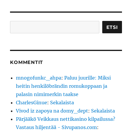
Etsi
ETSI
KOMMENTIT
mnogofunkc_ahpa
:
Paluu juurille: Miksi
heitin henkilöbrändin romukoppaan ja
palasin nimimerkin taakse
CharlesGinue
:
Sekalaista
Vivod iz zapoya na domy_dept
:
Sekalaista
Pärjääkö Veikkaus nettikasino kilpailussa?
Vastaus hiljentää - Sivupanos.com
: