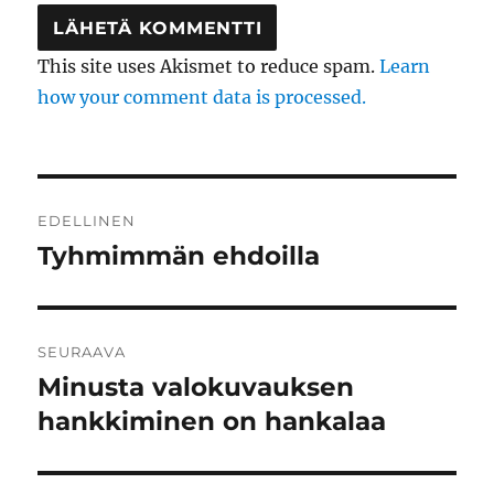
This site uses Akismet to reduce spam.
Learn
how your comment data is processed.
Artikkelien
EDELLINEN
selaus
Tyhmimmän ehdoilla
Edellinen
artikkeli:
SEURAAVA
Minusta valokuvauksen
Seuraava
artikkeli:
hankkiminen on hankalaa