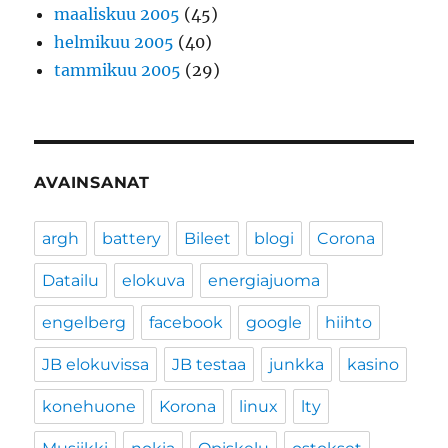
maaliskuu 2005
(45)
helmikuu 2005
(40)
tammikuu 2005
(29)
AVAINSANAT
argh
battery
Bileet
blogi
Corona
Datailu
elokuva
energiajuoma
engelberg
facebook
google
hiihto
JB elokuvissa
JB testaa
junkka
kasino
konehuone
Korona
linux
lty