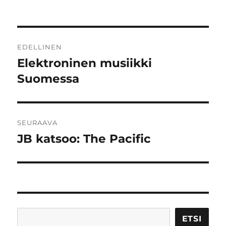
Artikkelien
EDELLINEN
selaus
Elektroninen musiikki
Edellinen
artikkeli:
Suomessa
SEURAAVA
JB katsoo: The Pacific
Seuraava
artikkeli:
Etsi
ETSI