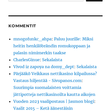
KOMMENTIT
mnogofunkc_ahpa
:
Paluu juurille: Miksi
heitin henkilöbrändin romukoppaan ja
palasin nimimerkin taakse
CharlesGinue
:
Sekalaista
Vivod iz zapoya na domy_dept
:
Sekalaista
Pärjääkö Veikkaus nettikasino kilpailussa?
Vastaus hiljentää - Sivupanos.com
:
Suurimpia suomalaisten voittamia
jättipotteja nettikasinoilta kautta aikojen
Vuoden 2023 vaalipostaus | Jasmon blogi
:
Vaalit 2015 – Ketä äänestäisin