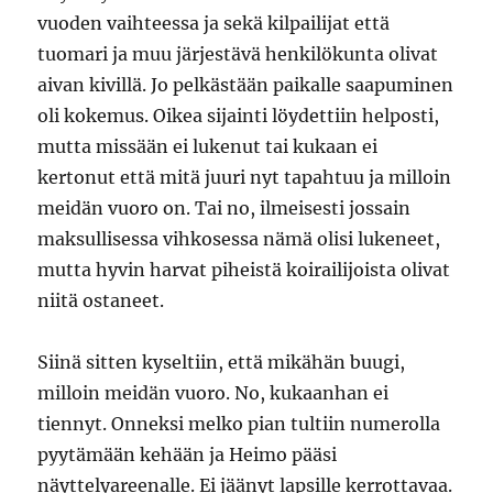
vuoden vaihteessa ja sekä kilpailijat että
tuomari ja muu järjestävä henkilökunta olivat
aivan kivillä. Jo pelkästään paikalle saapuminen
oli kokemus. Oikea sijainti löydettiin helposti,
mutta missään ei lukenut tai kukaan ei
kertonut että mitä juuri nyt tapahtuu ja milloin
meidän vuoro on. Tai no, ilmeisesti jossain
maksullisessa vihkosessa nämä olisi lukeneet,
mutta hyvin harvat piheistä koirailijoista olivat
niitä ostaneet.
Siinä sitten kyseltiin, että mikähän buugi,
milloin meidän vuoro. No, kukaanhan ei
tiennyt. Onneksi melko pian tultiin numerolla
pyytämään kehään ja Heimo pääsi
näyttelyareenalle. Ei jäänyt lapsille kerrottavaa.