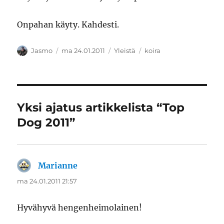
Onpahan käyty. Kahdesti.
Kirjoittaja
Julkaistu
Kategoriat
Avainsanat
Jasmo
ma 24.01.2011
Yleistä
koira
Yksi ajatus artikkelista “Top
Dog 2011”
Marianne
sanoo:
ma 24.01.2011 21:57
Hyvähyvä hengenheimolainen!