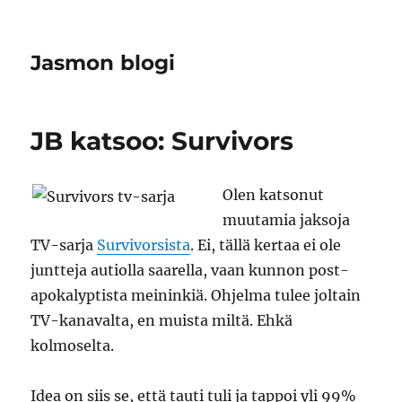
Jasmon blogi
JB katsoo: Survivors
Olen katsonut
muutamia jaksoja
TV-sarja
Survivorsista
. Ei, tällä kertaa ei ole
juntteja autiolla saarella, vaan kunnon post-
apokalyptista meininkiä. Ohjelma tulee joltain
TV-kanavalta, en muista miltä. Ehkä
kolmoselta.
Idea on siis se, että tauti tuli ja tappoi yli 99%