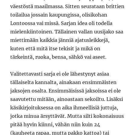
väestöstä maailmassa. Sitten seurataan brittien
toilailua jossain kaupungissa, olisikohan
Lontoossa vai missä. Sarjan idea oli todella
mielenkiintoinen. Tällainen vallan uusijako saa
miettimään kaikkia jänniä ajatusleikkejä,
kuten että mitä itse tekisit ja mikä on
tärkeintä, ruoka, bensa, sähkö vai aseet.
Valitettavasti sarja ei ole lähestynyt asiaa
tällaiselta kannalta, ainakaan ensimmäisten
jaksojen osalta. Ensimmäisissä jaksoissa ei ole
saavutettu mitään, ainoastaan sekoiltu. Lisäksi
käsikirjoituksessa on aika ihmeellisiä juttuja,
jotka minua ärsyttävät. Mutta silti kokonaisuus
pitää hyvin kiinni, vähän niin kuin 24
(kauheeta rapaa, mutta pakko kattoa) tai