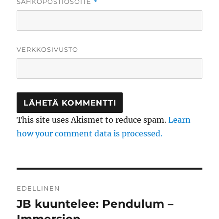
SÄHKÖPOSTIOSOITE
*
VERKKOSIVUSTO
This site uses Akismet to reduce spam.
Learn
how your comment data is processed.
Artikkelien
EDELLINEN
selaus
JB kuuntelee: Pendulum –
Edellinen
artikkeli: