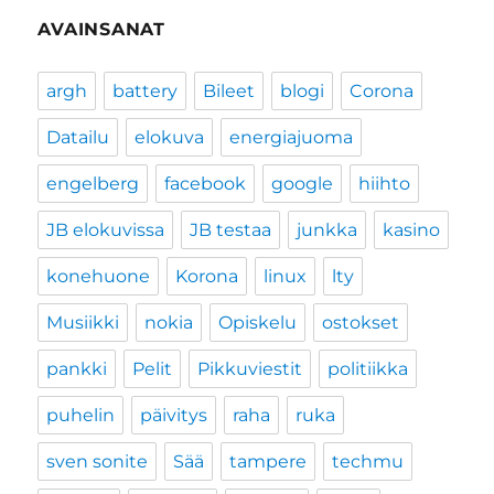
AVAINSANAT
argh
battery
Bileet
blogi
Corona
Datailu
elokuva
energiajuoma
engelberg
facebook
google
hiihto
JB elokuvissa
JB testaa
junkka
kasino
konehuone
Korona
linux
lty
Musiikki
nokia
Opiskelu
ostokset
pankki
Pelit
Pikkuviestit
politiikka
puhelin
päivitys
raha
ruka
sven sonite
Sää
tampere
techmu