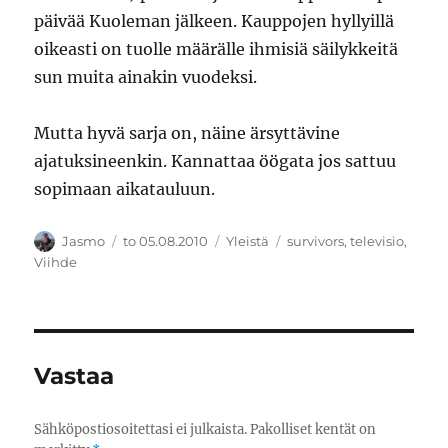
päivää Kuoleman jälkeen. Kauppojen hyllyillä
oikeasti on tuolle määrälle ihmisiä säilykkeitä
sun muita ainakin vuodeksi.
Mutta hyvä sarja on, näine ärsyttävine
ajatuksineenkin. Kannattaa öögata jos sattuu
sopimaan aikatauluun.
Kirjoittaja
Julkaistu
Kategoriat
Avainsanat
Jasmo
to 05.08.2010
Yleistä
survivors
,
televisio
,
Viihde
Vastaa
Sähköpostiosoitettasi ei julkaista.
Pakolliset kentät on