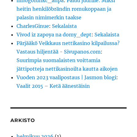
mnogofunkc_ahpa
:
Paluu juurille: Miksi
heitin henkilöbrändin romukoppaan ja
palasin nimimerkin taakse
CharlesGinue
:
Sekalaista
Vivod iz zapoya na domy_dept
:
Sekalaista
Pärjääkö Veikkaus nettikasino kilpailussa?
Vastaus hiljentää - Sivupanos.com
:
Suurimpia suomalaisten voittamia
jättipotteja nettikasinoilta kautta aikojen
Vuoden 2023 vaalipostaus | Jasmon blogi
:
Vaalit 2015 – Ketä äänestäisin
ARKISTO
helmikuu 2026
(1)