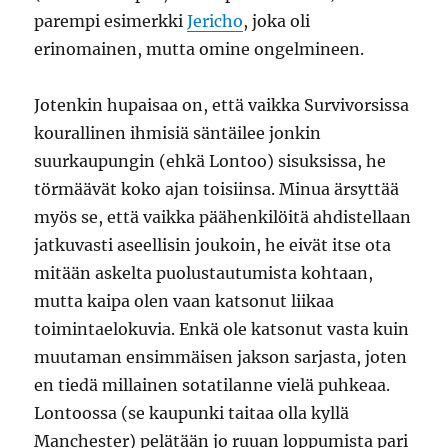
parempi esimerkki
Jericho
, joka oli
erinomainen, mutta omine ongelmineen.
Jotenkin hupaisaa on, että vaikka Survivorsissa
kourallinen ihmisiä säntäilee jonkin
suurkaupungin (ehkä Lontoo) sisuksissa, he
törmäävät koko ajan toisiinsa. Minua ärsyttää
myös se, että vaikka päähenkilöitä ahdistellaan
jatkuvasti aseellisin joukoin, he eivät itse ota
mitään askelta puolustautumista kohtaan,
mutta kaipa olen vaan katsonut liikaa
toimintaelokuvia. Enkä ole katsonut vasta kuin
muutaman ensimmäisen jakson sarjasta, joten
en tiedä millainen sotatilanne vielä puhkeaa.
Lontoossa (se kaupunki taitaa olla kyllä
Manchester) pelätään jo ruuan loppumista pari