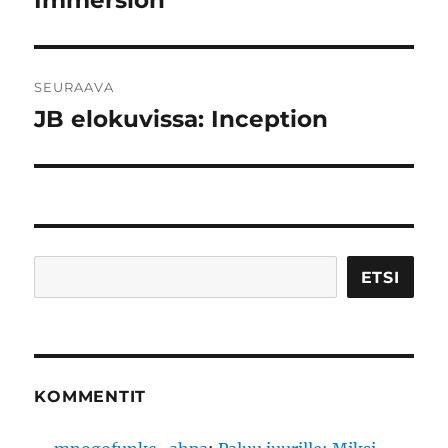
Immersion
SEURAAVA
JB elokuvissa: Inception
Seuraava
artikkeli:
Etsi
ETSI
KOMMENTIT