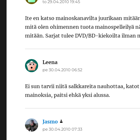
to 29.04.2010 19:45
Ite en katso mainoskanavilta juurikaan mitää
mitä olen ohimennen tuota mainospelleilyä n
mitään. Sarjat tulee DVD/BD-kiekoilta ilman ma
Leena
sanoo:
pe 30.04.2010 06:52
Ei sun tarvii niitä salkkareita nauhottaa, kat
mainoksia, paitsi ehkä yksi alussa.
Jasmo
sanoo:
pe 30.04.2010 07:33