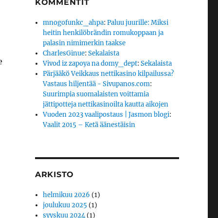
KOMMENTIT
mnogofunkc_ahpa
:
Paluu juurille: Miksi
heitin henkilöbrändin romukoppaan ja
palasin nimimerkin taakse
CharlesGinue
:
Sekalaista
e
Vivod iz zapoya na domy_dept
:
Sekalaista
Pärjääkö Veikkaus nettikasino kilpailussa?
Vastaus hiljentää - Sivupanos.com
:
Suurimpia suomalaisten voittamia
jättipotteja nettikasinoilta kautta aikojen
Vuoden 2023 vaalipostaus | Jasmon blogi
:
Vaalit 2015 – Ketä äänestäisin
ARKISTO
helmikuu 2026
(1)
joulukuu 2025
(1)
syyskuu 2024
(1)