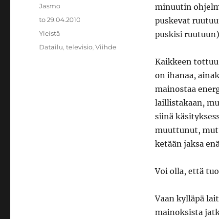
Kirjoittaja
Jasmo
minuutin ohjelm
Julkaistu
to 29.04.2010
puskevat ruutuun
Kategoriat
Yleistä
puskisi ruutuun) 
Avainsanat
Datailu
,
televisio
,
Viihde
Kaikkeen tottuu
on ihanaa, ainak
mainostaa energ
laillistakaan, m
siinä käsitykses
muuttunut, mutta
ketään jaksa en
Voi olla, että tu
Vaan kylläpä lai
mainoksista jatk