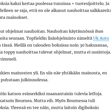
oksia kaksi kertaa puolessa tunnissa + tuotesijoittelu. Ja
elleen se raja, että en ole alkanut nauhoittaa salkkareit
pata mainokset.
ut ohjelmat nauhoitan. Nauhoitan käytännössä
ihan
oita seuraan. Topfieldin lisäohjelmisto nimeltä
Uk Auto
 tässä. Meillä on talouden boksissa noin 30 hakusanaa,
la toppy nauhoittaa tulevat ohjelmat, mutta ei uusintoja.
 himmeli.
kien mainosten yli. En siis näe yhtäkään mainosta, en
ta puhutaan julkisuudessa.
llöin katson esimerkiksi maanantaisin tulevia leffoja.
katsoin Bournea. Mutta eih. Myös Bournessa tuli
ksia. Yleensä en tee näin, mutta laitoin digiboksin