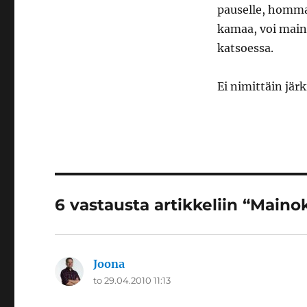
pauselle, homma
kamaa, voi maino
katsoessa.
Ei nimittäin jär
6 vastausta artikkeliin “Maino
Joona
sanoo:
to 29.04.2010 11:13