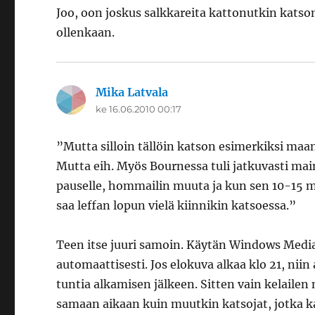
Joo, oon joskus salkkareita kattonutkin katso
ollenkaan.
Mika Latvala
sanoo:
ke 16.06.2010 00:17
”Mutta silloin tällöin katson esimerkiksi maan
Mutta eih. Myös Bournessa tuli jatkuvasti main
pauselle, hommailin muuta ja kun sen 10-15 mi
saa leffan lopun vielä kiinnikin katsoessa.”
Teen itse juuri samoin. Käytän Windows Media 
automaattisesti. Jos elokuva alkaa klo 21, nii
tuntia alkamisen jälkeen. Sitten vain kelailen
samaan aikaan kuin muutkin katsojat, jotka ka