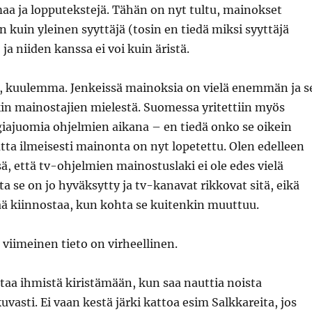
aa ja lopputekstejä. Tähän on nyt tultu, mainokset
 kuin yleinen syyttäjä (tosin en tiedä miksi syyttäjä
ja niiden kanssa ei voi kuin äristä.
, kuulemma. Jenkeissä mainoksia on vielä enemmän ja s
in mainostajien mielestä. Suomessa yritettiin myös
iajuomia ohjelmien aikana – en tiedä onko se oikein
utta ilmeisesti mainonta on nyt lopetettu. Olen edelleen
sä, että tv-ohjelmien mainostuslaki ei ole edes vielä
 se on jo hyväksytty ja tv-kanavat rikkovat sitä, eikä
ää kiinnostaa, kun kohta se kuitenkin muuttuu.
o viimeinen tieto on virheellinen.
ttaa ihmistä kiristämään, kun saa nauttia noista
uvasti. Ei vaan kestä järki kattoa esim Salkkareita, jos