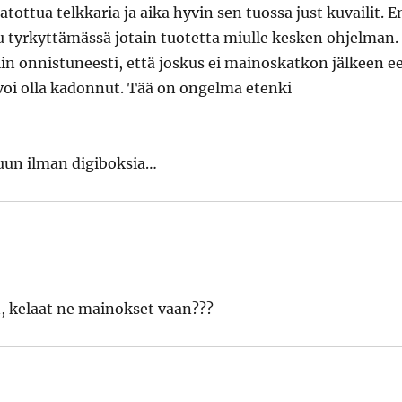
katottua telkkaria ja aika hyvin sen tuossa just kuvailit. E
ku tyrkyttämässä jotain tuotetta miulle kesken ohjelman.
in onnistuneesti, että joskus ei mainoskatkon jälkeen e
 voi olla kadonnut. Tää on ongelma etenki
luun ilman digiboksia…
, kelaat ne mainokset vaan???