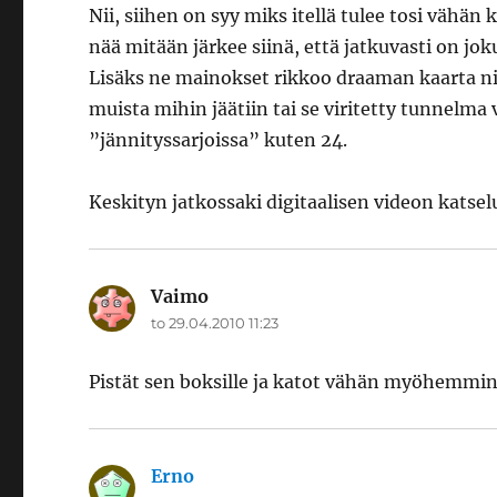
Nii, siihen on syy miks itellä tulee tosi vähän 
nää mitään järkee siinä, että jatkuvasti on jo
Lisäks ne mainokset rikkoo draaman kaarta ni
muista mihin jäätiin tai se viritetty tunnelma
”jännityssarjoissa” kuten 24.
Keskityn jatkossaki digitaalisen videon katse
Vaimo
sanoo:
to 29.04.2010 11:23
Pistät sen boksille ja katot vähän myöhemmin
Erno
sanoo: