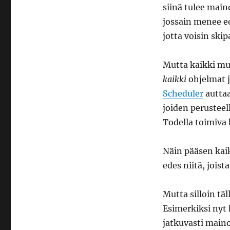
siinä tulee main
jossain menee ed
jotta voisin ski
Mutta kaikki mu
kaikki
ohjelmat j
Scheduler
auttaa
joiden perusteel
Todella toimiva
Näin pääsen kaik
edes niitä, jois
Mutta silloin tä
Esimerkiksi nyt 
jatkuvasti maino