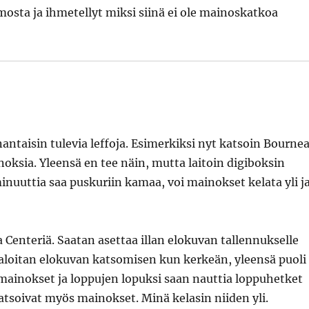
mosta ja ihmetellyt miksi siinä ei ole mainoskatkoa
antaisin tulevia leffoja. Esimerkiksi nyt katsoin Bournea
oksia. Yleensä en tee näin, mutta laitoin digiboksin
nuuttia saa puskuriin kamaa, voi mainokset kelata yli j
Centeriä. Saatan asettaa illan elokuvan tallennukselle
n aloitan elokuvan katsomisen kun kerkeän, yleensä puoli
 mainokset ja loppujen lopuksi saan nauttia loppuhetket
tsoivat myös mainokset. Minä kelasin niiden yli.