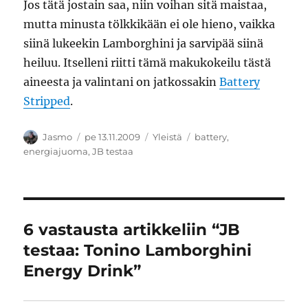
Jos tätä jostain saa, niin voihan sitä maistaa,
mutta minusta tölkkikään ei ole hieno, vaikka
siinä lukeekin Lamborghini ja sarvipää siinä
heiluu. Itselleni riitti tämä makukokeilu tästä
aineesta ja valintani on jatkossakin
Battery
Stripped
.
Kirjoittaja
Julkaistu
Kategoriat
Avainsanat
Jasmo
pe 13.11.2009
Yleistä
battery
,
energiajuoma
,
JB testaa
6 vastausta artikkeliin “JB
testaa: Tonino Lamborghini
Energy Drink”