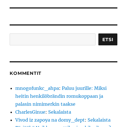
Etsi
ETSI
KOMMENTIT
mnogofunkc_ahpa
:
Paluu juurille: Miksi
heitin henkilöbrändin romukoppaan ja
palasin nimimerkin taakse
CharlesGinue
:
Sekalaista
Vivod iz zapoya na domy_dept
:
Sekalaista