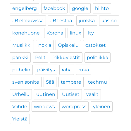
engelberg
facebook
google
hiihto
JB elokuvissa
JB testaa
junkka
kasino
konehuone
Korona
linux
lty
Musiikki
nokia
Opiskelu
ostokset
pankki
Pelit
Pikkuviestit
politiikka
puhelin
päivitys
raha
ruka
sven sonite
Sää
tampere
techmu
Urheilu
uutinen
Uutiset
vaalit
Viihde
windows
wordpress
yleinen
Yleistä