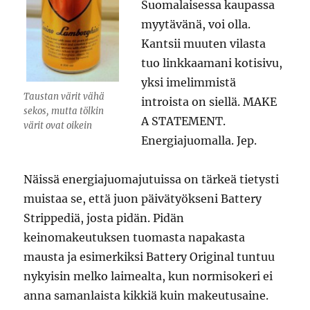
Suomalaisessa kaupassa
myytävänä, voi olla.
Kantsii muuten vilasta
tuo linkkaamani kotisivu,
yksi imelimmistä
Taustan värit vähä
introista on siellä. MAKE
sekos, mutta tölkin
A STATEMENT.
värit ovat oikein
Energiajuomalla. Jep.
Näissä energiajuomajutuissa on tärkeä tietysti
muistaa se, että juon päivätyökseni Battery
Strippediä, josta pidän. Pidän
keinomakeutuksen tuomasta napakasta
mausta ja esimerkiksi Battery Original tuntuu
nykyisin melko laimealta, kun normisokeri ei
anna samanlaista kikkiä kuin makeutusaine.