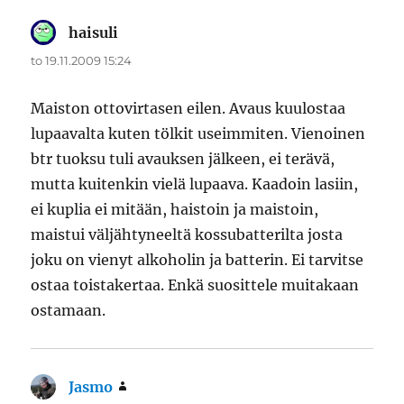
haisuli
sanoo:
to 19.11.2009 15:24
Maiston ottovirtasen eilen. Avaus kuulostaa
lupaavalta kuten tölkit useimmiten. Vienoinen
btr tuoksu tuli avauksen jälkeen, ei terävä,
mutta kuitenkin vielä lupaava. Kaadoin lasiin,
ei kuplia ei mitään, haistoin ja maistoin,
maistui väljähtyneeltä kossubatterilta josta
joku on vienyt alkoholin ja batterin. Ei tarvitse
ostaa toistakertaa. Enkä suosittele muitakaan
ostamaan.
Jasmo
sanoo: