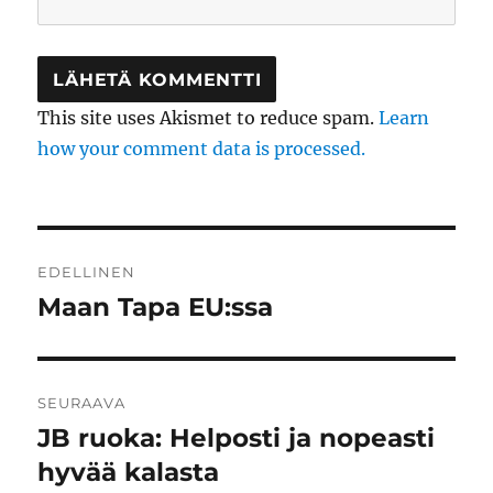
This site uses Akismet to reduce spam.
Learn
how your comment data is processed.
Artikkelien
EDELLINEN
selaus
Maan Tapa EU:ssa
Edellinen
artikkeli:
SEURAAVA
JB ruoka: Helposti ja nopeasti
Seuraava
artikkeli:
hyvää kalasta