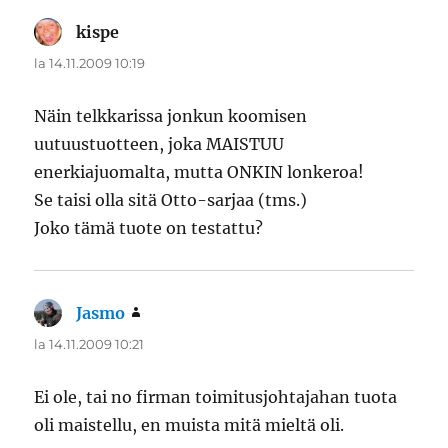
kispe
sanoo:
la 14.11.2009 10:19
Näin telkkarissa jonkun koomisen
uutuustuotteen, joka MAISTUU
enerkiajuomalta, mutta ONKIN lonkeroa!
Se taisi olla sitä Otto-sarjaa (tms.)
Joko tämä tuote on testattu?
Jasmo
sanoo:
la 14.11.2009 10:21
Ei ole, tai no firman toimitusjohtajahan tuota
oli maistellu, en muista mitä mieltä oli.