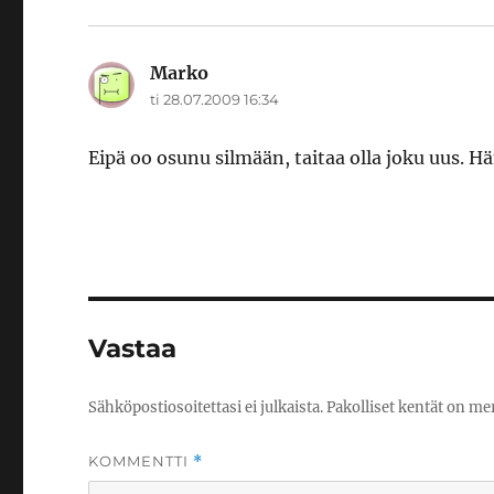
Marko
sanoo:
ti 28.07.2009 16:34
Eipä oo osunu silmään, taitaa olla joku uus. 
Vastaa
Sähköpostiosoitettasi ei julkaista.
Pakolliset kentät on me
KOMMENTTI
*