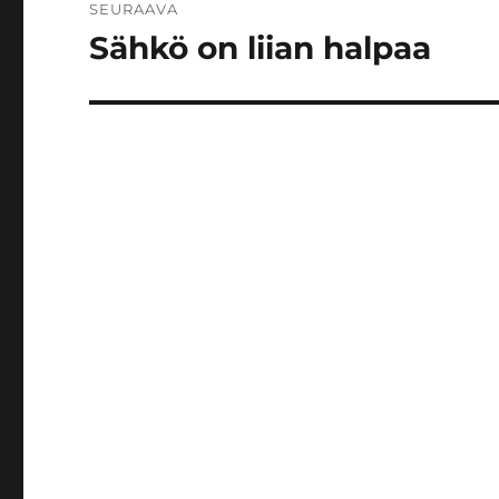
SEURAAVA
Sähkö on liian halpaa
Seuraava
artikkeli: