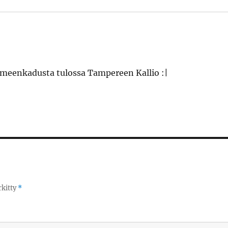
Hämeenkadusta tulossa Tampereen Kallio :|
rkitty
*