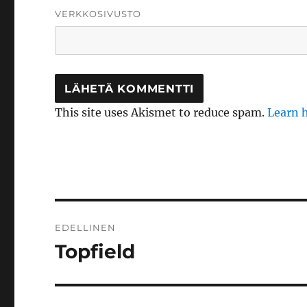
VERKKOSIVUSTO
This site uses Akismet to reduce spam.
Learn 
Artikkelien
EDELLINEN
selaus
Topfield
Edellinen
artikkeli: