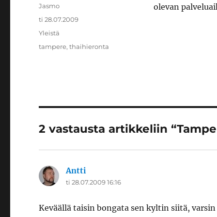
Kirjoittaja
Jasmo
olevan palveluai
Julkaistu
ti 28.07.2009
Kategoriat
Yleistä
Avainsanat
tampere
,
thaihieronta
2 vastausta artikkeliin “Tamp
Antti
sanoo:
ti 28.07.2009 16:16
Keväällä taisin bongata sen kyltin siitä, vars