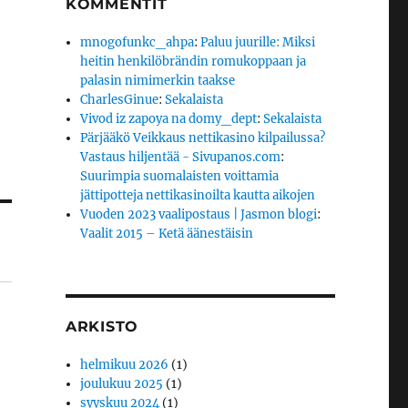
KOMMENTIT
mnogofunkc_ahpa
:
Paluu juurille: Miksi
heitin henkilöbrändin romukoppaan ja
palasin nimimerkin taakse
CharlesGinue
:
Sekalaista
Vivod iz zapoya na domy_dept
:
Sekalaista
Pärjääkö Veikkaus nettikasino kilpailussa?
Vastaus hiljentää - Sivupanos.com
:
Suurimpia suomalaisten voittamia
jättipotteja nettikasinoilta kautta aikojen
Vuoden 2023 vaalipostaus | Jasmon blogi
:
Vaalit 2015 – Ketä äänestäisin
ARKISTO
helmikuu 2026
(1)
joulukuu 2025
(1)
syyskuu 2024
(1)