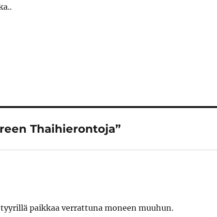
ka..
ereen Thaihierontoja”
in tyyrillä paikkaa verrattuna moneen muuhun.