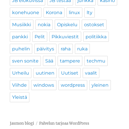
JB elokuvissa
JB testaa
junkka
kasino
konehuone
Korona
linux
lty
Musiikki
nokia
Opiskelu
ostokset
pankki
Pelit
Pikkuviestit
politiikka
puhelin
päivitys
raha
ruka
sven sonite
Sää
tampere
techmu
Urheilu
uutinen
Uutiset
vaalit
Viihde
windows
wordpress
yleinen
Yleistä
Jasmon blogi
Palvelun tarjoaa WordPress