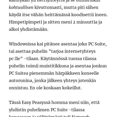
kännykän yli nettiyhteyttä ja se onnistuikin
kohtuullisen
kivuttomasti, mutta piti siihen
käydä itse vähän heittämässä koodisettii ineen.
Himpetipimpeti ja sitten meni 2 minuuttia ja
alkoi yhdistämään.
Windowsissa kai pitänee asentaa joko PC Suite,
tai asettaa puhelin ”tarjoa internetyhteys
pc:lle” -tilaan. Käytännössä tuossa tilassa
puhelin toimii muistitikkuna ja asentaa jonkun
PC Suitea pienemmän härpäkkeen koneelle
autorunina, jonka jälkeen yhteys jotenkin
onnistuu. En ole koskaan kokeillut.
Tässä Easy Peasyssä homma meni niin, että
yhdistin puhelimen PC Suite -tilassa