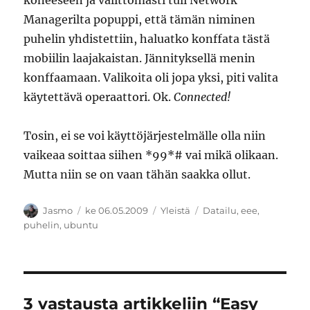
koneeseen ja välittömästi tuli Network
Managerilta popuppi, että tämän niminen
puhelin yhdistettiin, haluatko konffata tästä
mobiilin laajakaistan. Jännityksellä menin
konffaamaan. Valikoita oli jopa yksi, piti valita
käytettävä operaattori. Ok.
Connected!
Tosin, ei se voi käyttöjärjestelmälle olla niin
vaikeaa soittaa siihen *99*# vai mikä olikaan.
Mutta niin se on vaan tähän saakka ollut.
Kirjoittaja
Julkaistu
Kategoriat
Avainsanat
Jasmo
ke 06.05.2009
Yleistä
Datailu
,
eee
,
puhelin
,
ubuntu
3 vastausta artikkeliin “Easy