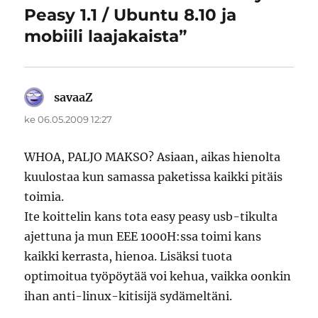
Peasy 1.1 / Ubuntu 8.10 ja
mobiili laajakaista”
savaaZ
sanoo:
ke 06.05.2009 12:27
WHOA, PALJO MAKSO? Asiaan, aikas hienolta
kuulostaa kun samassa paketissa kaikki pitäis
toimia.
Ite koittelin kans tota easy peasy usb-tikulta
ajettuna ja mun EEE 1000H:ssa toimi kans
kaikki kerrasta, hienoa. Lisäksi tuota
optimoitua työpöytää voi kehua, vaikka oonkin
ihan anti-linux-kitisijä sydämeltäni.