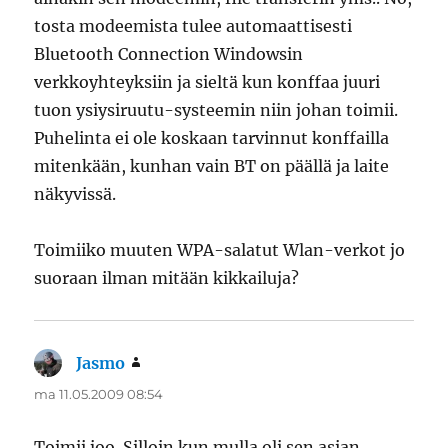
tosta modeemista tulee automaattisesti
Bluetooth Connection Windowsin
verkkoyhteyksiin ja sieltä kun konffaa juuri
tuon ysiysiruutu-systeemin niin johan toimii.
Puhelinta ei ole koskaan tarvinnut konffailla
mitenkään, kunhan vain BT on päällä ja laite
näkyvissä.
Toimiiko muuten WPA-salatut Wlan-verkot jo
suoraan ilman mitään kikkailuja?
Jasmo
sanoo:
ma 11.05.2009 08:54
Toimii joo. Silloin kun mulla oli sen asian