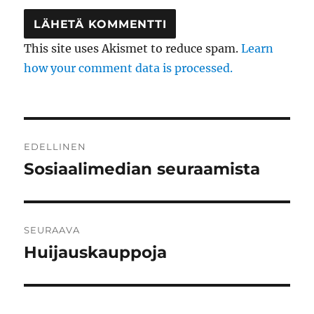
This site uses Akismet to reduce spam.
Learn
how your comment data is processed.
Artikkelien
EDELLINEN
selaus
Sosiaalimedian seuraamista
Edellinen
artikkeli:
SEURAAVA
Huijauskauppoja
Seuraava
artikkeli: