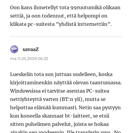
Oon kans ihmetellyt tota 99ruutumikä olikaan
settiä, ja oon todennut, että helpompi on
klikata pc-suitesta ”yhdistä intternettiin”.
savaaZ
sanoo:
ma 11.05.2009 06:33
Lueskelin tota sun juttuas uudelleen, koska
kirjoittaminenkin näyttää olevan taantumassa.
Windowsissa ei tarvitse asentaa PC-suitea
nettiyhteyttä varten (BT:n yli), mutta se
helpottaa elämää kummasti. Netin saa pystyyn
kun koneella skannaat bt-laitteet, se etsii
sitten puhelimen palvelut, joista se hokaa
ainakin sen modeemin, file transferin yms.. No,