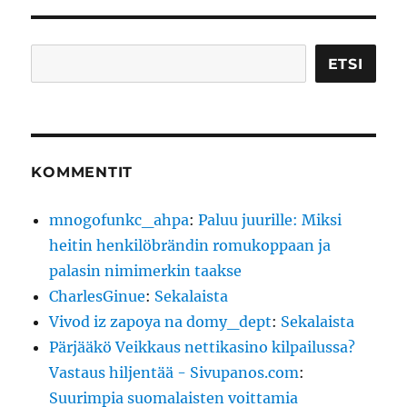
Etsi
ETSI
KOMMENTIT
mnogofunkc_ahpa
:
Paluu juurille: Miksi
heitin henkilöbrändin romukoppaan ja
palasin nimimerkin taakse
CharlesGinue
:
Sekalaista
Vivod iz zapoya na domy_dept
:
Sekalaista
Pärjääkö Veikkaus nettikasino kilpailussa?
Vastaus hiljentää - Sivupanos.com
:
Suurimpia suomalaisten voittamia