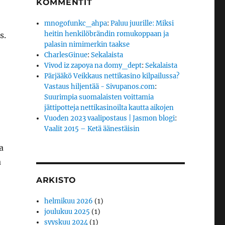
KOMMENTIT
mnogofunkc_ahpa
:
Paluu juurille: Miksi
heitin henkilöbrändin romukoppaan ja
s.
palasin nimimerkin taakse
CharlesGinue
:
Sekalaista
Vivod iz zapoya na domy_dept
:
Sekalaista
Pärjääkö Veikkaus nettikasino kilpailussa?
Vastaus hiljentää - Sivupanos.com
:
Suurimpia suomalaisten voittamia
jättipotteja nettikasinoilta kautta aikojen
Vuoden 2023 vaalipostaus | Jasmon blogi
:
Vaalit 2015 – Ketä äänestäisin
a
a
ARKISTO
helmikuu 2026
(1)
joulukuu 2025
(1)
syyskuu 2024
(1)