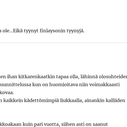
a ole…Eikä tyynyt finlaysonin tyynyjä.
sten ihan kitkarenkaatkin tapaa olla, lähinnä olosuhteide
 Suunnittelussa kun on huomioitava niin voimakkaasti
 kovaa.
en kaikkein kädettömimpiä liukkaalla, ainankin kalliiden
akkoakaan kuin pari vuotta, siihen asti on saanut