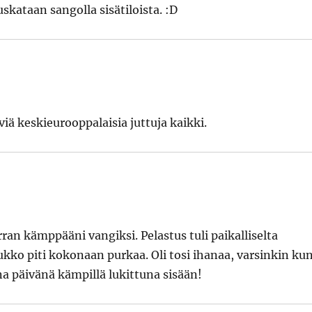
skataan sangolla sisätiloista. :D
iä keskieurooppalaisia juttuja kaikki.
rran kämppääni vangiksi. Pelastus tuli paikalliselta
ukko piti kokonaan purkaa. Oli tosi ihanaa, varsinkin ku
na päivänä kämpillä lukittuna sisään!