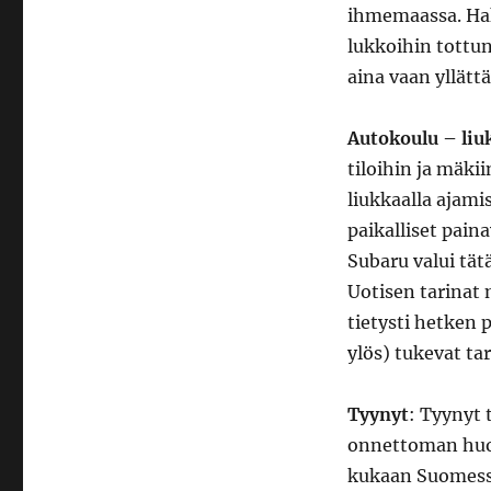
ihmemaassa. Hak
lukkoihin tottun
aina vaan yllätt
Autokoulu – liu
tiloihin ja mäkii
liukkaalla ajami
paikalliset pai
Subaru valui tä
Uotisen tarinat
tietysti hetken 
ylös) tukevat ta
Tyynyt
: Tyynyt 
onnettoman huon
kukaan Suomessa