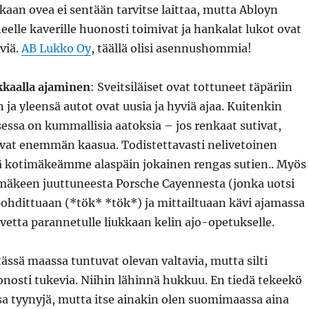
aan ovea ei sentään tarvitse laittaa, mutta Abloyn
eelle kaverille huonosti toimivat ja hankalat lukot ovat
äviä.
AB Lukko Oy
, täällä olisi asennushommia!
kkaalla ajaminen
: Sveitsiläiset ovat tottuneet täpäriin
n ja yleensä autot ovat uusia ja hyviä ajaa. Kuitenkin
sessa on kummallisia aatoksia – jos renkaat sutivat,
navat enemmän kaasua. Todistettavasti nelivetoinen
tä kotimäkeämme alaspäin jokainen rengas sutien.. Myös
 mäkeen juuttuneesta Porsche Cayennesta (jonka uotsi
pohdittuaan (*tök* *tök*) ja mittailtuaan kävi ajamassa
rvetta parannetulle liukkaan kelin ajo-opetukselle.
tässä maassa tuntuvat olevan valtavia, mutta silti
osti tukevia. Niihin lähinnä hukkuu. En tiedä tekeekö
 tyynyjä, mutta itse ainakin olen suomimaassa aina