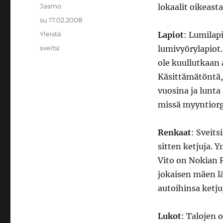
Kirjoittaja
Jasmo
lokaalit oikeasta
Julkaistu
su 17.02.2008
Kategoriat
Yleistä
Lapiot
: Lumilapi
Avainsanat
sveitsi
lumivyörylapiot. 
ole kuullutkaan 
Käsittämätöntä, 
vuosina ja lunta 
missä myyntiorg
Renkaat
: Sveits
sitten ketjuja.
Vito on Nokian 
jokaisen mäen lä
autoihinsa ketju
Lukot
: Talojen 