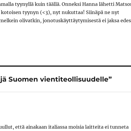
alla tyynyllä kuin täällä. Onneksi Hanna lähetti Matso
kotoisen tyynyn (<3), nyt nukuttaa! Siinäpä ne nyt
melkein olivatkin, jonotuskäyttäytymisestä ei jaksa edes
ejä Suomen vientiteollisuudelle”
llut, että ainakaan italiassa moisia laitteita ei tunneta