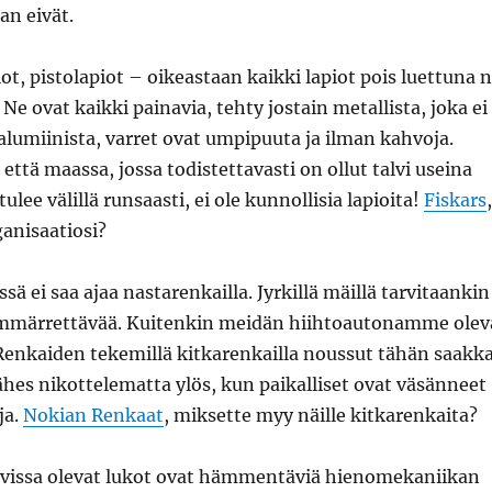
an eivät.
ot, pistolapiot – oikeastaan kaikki lapiot pois luettuna n
Ne ovat kaikki painavia, tehty jostain metallista, joka ei
alumiinista, varret ovat umpipuuta ja ilman kahvoja.
että maassa, jossa todistettavasti on ollut talvi useina
tulee välillä runsaasti, ei ole kunnollisia lapioita!
Fiskars
,
anisaatiosi?
issä ei saa ajaa nastarenkailla. Jyrkillä mäillä tarvitaankin
 Ymmärrettävää. Kuitenkin meidän hiihtoautonamme olev
Renkaiden tekemillä kitkarenkailla noussut tähän saakk
hes nikottelematta ylös, kun paikalliset ovat väsänneet
ja.
Nokian Renkaat
, miksette myy näille kitkarenkaita?
ovissa olevat lukot ovat hämmentäviä hienomekaniikan