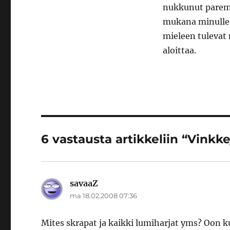
nukkunut paremm
mukana minulle 
mieleen tulevat 
aloittaa.
6 vastausta artikkeliin “Vinkk
savaaZ
sanoo:
ma 18.02.2008 07:36
Mites skrapat ja kaikki lumiharjat yms? Oon kuu