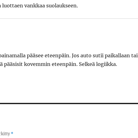
la luottaen vankkaa suolaukseen.
inamalla pääsee eteenpäin. Jos auto sutii paikallaan tai
ä pääsisit kovemmin eteenpäin. Selkeä logiikka.
rkitty
*