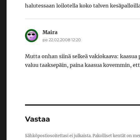
halutessaan loilotella koko talven kesäpalloil
Maira
sanoo:
pe 22.02.2008 12:20
Mutta onhan siinä selkeä vakiokaava: kaasua pa
valuu taaksepäin, paina kaasua kovemmin, ett
Vastaa
Sähköpostiosoitettasi ei julkaista.
Pakolliset kentät on me