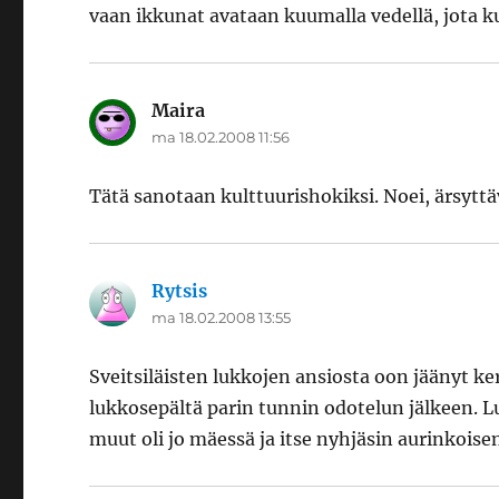
vaan ikkunat avataan kuumalla vedellä, jota ku
Maira
sanoo:
ma 18.02.2008 11:56
Tätä sanotaan kulttuurishokiksi. Noei, ärsyttäv
Rytsis
sanoo:
ma 18.02.2008 13:55
Sveitsiläisten lukkojen ansiosta oon jäänyt ke
lukkosepältä parin tunnin odotelun jälkeen. L
muut oli jo mäessä ja itse nyhjäsin aurinkoise