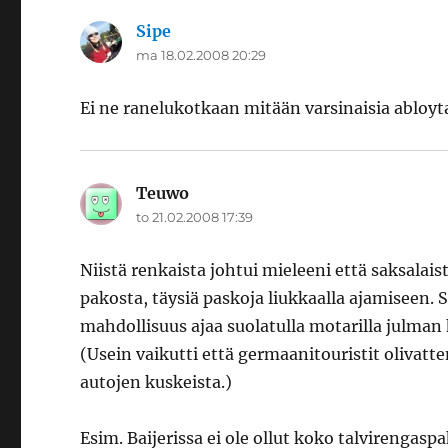
Sipe
sanoo:
ma 18.02.2008 20:29
Ei ne ranelukotkaan mitään varsinaisia abloyt
Teuwo
sanoo:
to 21.02.2008 17:39
Niistä renkaista johtui mieleeni että saksalai
pakosta, täysiä paskoja liukkaalla ajamiseen.
mahdollisuus ajaa suolatulla motarilla julman
(Usein vaikutti että germaanitouristit olivatt
autojen kuskeista.)
Esim. Baijerissa ei ole ollut koko talvirengasp