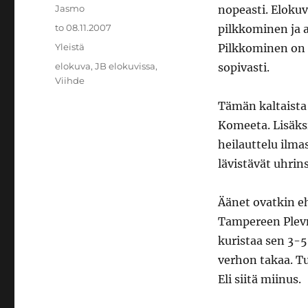
Kirjoittaja
Jasmo
nopeasti. Eloku
Julkaistu
to 08.11.2007
pilkkominen ja a
Kategoriat
Yleistä
Pilkkominen on e
Avainsanat
elokuva
,
JB elokuvissa
,
sopivasti.
Viihde
Tämän kaltaista
Komeeta. Lisäksi
heilauttelu ilma
lävistävät uhrin
Äänet ovatkin eh
Tampereen Plevna
kuristaa sen 3-5 
verhon takaa. T
Eli siitä miinus.