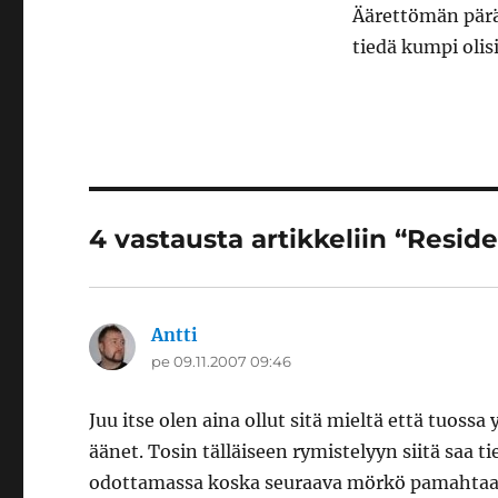
Äärettömän päräy
tiedä kumpi olis
4 vastausta artikkeliin “Reside
Antti
sanoo:
pe 09.11.2007 09:46
Juu itse olen aina ollut sitä mieltä että tuossa
äänet. Tosin tälläiseen rymistelyyn siitä saa ti
odottamassa koska seuraava mörkö pamahtaa esi