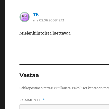
TK
sanoo:
ma 02.06.2008 12:13
Mielenkiintoista luettavaa
Vastaa
Sähköpostiosoitettasi ei julkaista.
Pakolliset kentät on me
KOMMENTTI
*