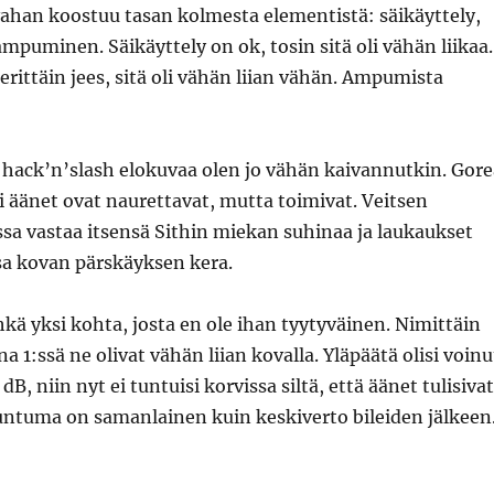
vahan koostuu tasan kolmesta elementistä: säikäyttely,
mpuminen. Säikäyttely on ok, tosin sitä oli vähän liikaa.
rittäin jees, sitä oli vähän liian vähän. Ampumista
 hack’n’slash elokuvaa olen jo vähän kaivannutkin. Gore
 äänet ovat naurettavat, mutta toimivat. Veitsen
ssa vastaa itsensä Sithin miekan suhinaa ja laukaukset
sa kovan pärskäyksen kera.
kä yksi kohta, josta en ole ihan tyytyväinen. Nimittäin
 1:ssä ne olivat vähän liian kovalla. Yläpäätä olisi voinu
dB, niin nyt ei tuntuisi korvissa siltä, että äänet tulisivat
untuma on samanlainen kuin keskiverto bileiden jälkeen