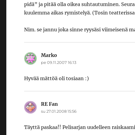
pidä” ja pitää olla oikea suhtautuminen. Seur
kuulemma aikas rymistelyä. (Tosin teatterissa 
Nim. se jannu joka sinne ryysäsi viimeisenä m
Marko
sanoo:
pe 09.11.2007 16:13
Hyvää mättöä oli tosiaan :)
RE Fan
sanoo:
su 27.01.2008 15:56
Täyttä paskaa!! Pelisarjan uudelleen raiskaamis