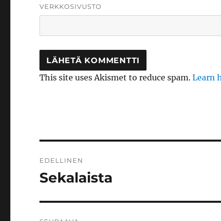
VERKKOSIVUSTO
This site uses Akismet to reduce spam.
Learn 
Artikkelien
EDELLINEN
selaus
Sekalaista
Edellinen
artikkeli: