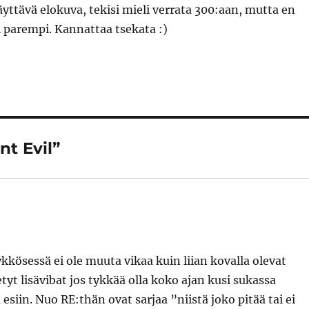
ttävä elokuva, tekisi mieli verrata 300:aan, mutta en
i parempi. Kannattaa tsekata :)
nt Evil”
 ykkösessä ei ole muuta vikaa kuin liian kovalla olevat
etyt lisävibat jos tykkää olla koko ajan kusi sukassa
in. Nuo RE:thän ovat sarjaa ”niistä joko pitää tai ei