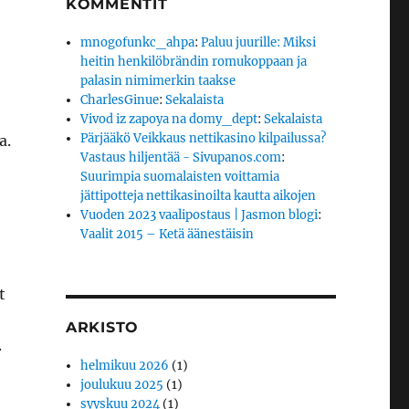
KOMMENTIT
mnogofunkc_ahpa
:
Paluu juurille: Miksi
heitin henkilöbrändin romukoppaan ja
palasin nimimerkin taakse
CharlesGinue
:
Sekalaista
Vivod iz zapoya na domy_dept
:
Sekalaista
Pärjääkö Veikkaus nettikasino kilpailussa?
a.
Vastaus hiljentää - Sivupanos.com
:
Suurimpia suomalaisten voittamia
jättipotteja nettikasinoilta kautta aikojen
Vuoden 2023 vaalipostaus | Jasmon blogi
:
Vaalit 2015 – Ketä äänestäisin
t
ARKISTO
.
helmikuu 2026
(1)
joulukuu 2025
(1)
syyskuu 2024
(1)