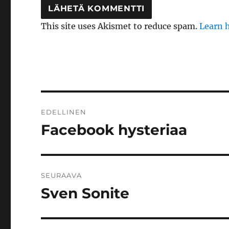
This site uses Akismet to reduce spam.
Learn 
Artikkelien
EDELLINEN
selaus
Facebook hysteriaa
Edellinen
artikkeli:
SEURAAVA
Sven Sonite
Seuraava
artikkeli: