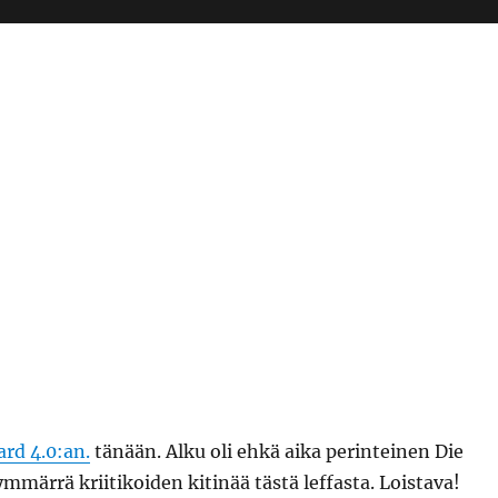
ard 4.0:an.
tänään. Alku oli ehkä aika perinteinen Die
mmärrä kriitikoiden kitinää tästä leffasta. Loistava!