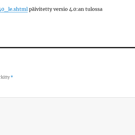
250_le.shtml
päivitetty versio 4.0:an tulossa
rkitty
*