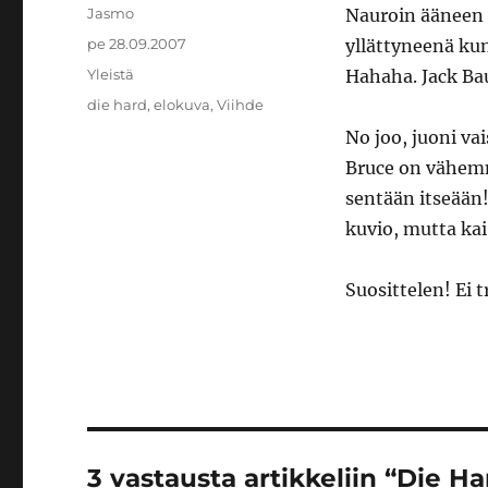
Kirjoittaja
Jasmo
Nauroin ääneen 
Julkaistu
pe 28.09.2007
yllättyneenä kun
Kategoriat
Yleistä
Hahaha. Jack Bau
Avainsanat
die hard
,
elokuva
,
Viihde
No joo, juoni va
Bruce on vähem
sentään itseään
kuvio, mutta kai
Suosittelen! Ei t
3 vastausta artikkeliin “Die Ha