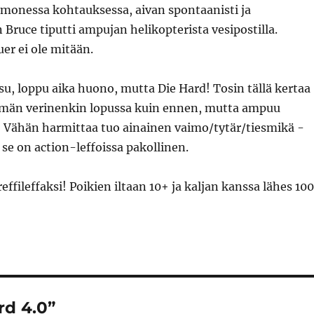
monessa kohtauksessa, aivan spontaanisti ja
 Bruce tiputti ampujan helikopterista vesipostilla.
er ei ole mitään.
isu, loppu aika huono, mutta Die Hard! Tosin tällä kertaa
män verinenkin lopussa kuin ennen, mutta ampuu
! Vähän harmittaa tuo ainainen vaimo/tytär/tiesmikä -
 se on action-leffoissa pakollinen.
reffileffaksi! Poikien iltaan 10+ ja kaljan kanssa lähes 100
rd 4.0”