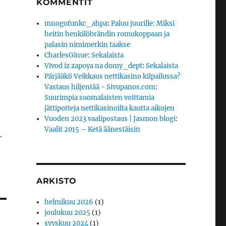
KOMMENTIT
mnogofunkc_ahpa
:
Paluu juurille: Miksi
heitin henkilöbrändin romukoppaan ja
palasin nimimerkin taakse
CharlesGinue
:
Sekalaista
Vivod iz zapoya na domy_dept
:
Sekalaista
Pärjääkö Veikkaus nettikasino kilpailussa?
Vastaus hiljentää - Sivupanos.com
:
Suurimpia suomalaisten voittamia
jättipotteja nettikasinoilta kautta aikojen
Vuoden 2023 vaalipostaus | Jasmon blogi
:
Vaalit 2015 – Ketä äänestäisin
.
ARKISTO
helmikuu 2026
(1)
joulukuu 2025
(1)
syyskuu 2024
(1)