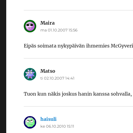
Maira
sanoo:
ma 01.10.2007 15:56
Eipäs soimata nykypäivän ihmemies McGyveriä 
Matso
sanoo:
ti 02.10.2007 14:41
Tuon kun näkis joskus hanin kanssa sohvalla,
haisuli
sanoo:
ke 06.10.2010 15:11