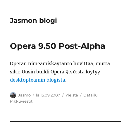
Jasmon blogi
Opera 9.50 Post-Alpha
Operan nimeämiskäytäntö huvittaa, mutta
silti: Uusin buildi Opera 9.50:sta löytyy
desktopteamin blogista
.
Kirjoittaja
Julkaistu
Kategoriat
Avainsanat
Jasmo
la 15.09.2007
Yleistä
Datailu
,
Pikkuviestit