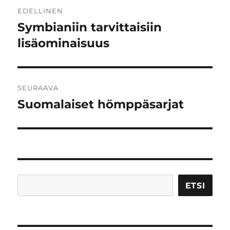
Artikkelien
EDELLINEN
selaus
Symbianiin tarvittaisiin
Edellinen
artikkeli:
lisäominaisuus
SEURAAVA
Suomalaiset hömppäsarjat
Seuraava
artikkeli:
Etsi
ETSI