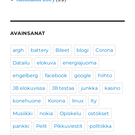
AVAINSANAT
argh
battery
Bileet
blogi
Corona
Datailu
elokuva
energiajuoma
engelberg
facebook
google
hiihto
JB elokuvissa
JB testaa
junkka
kasino
konehuone
Korona
linux
lty
Musiikki
nokia
Opiskelu
ostokset
pankki
Pelit
Pikkuviestit
politiikka