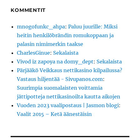
KOMMENTIT
mnogofunkc_ahpa
:
Paluu juurille: Miksi
heitin henkilöbrändin romukoppaan ja
palasin nimimerkin taakse
CharlesGinue
:
Sekalaista
Vivod iz zapoya na domy_dept
:
Sekalaista
Pärjääkö Veikkaus nettikasino kilpailussa?
Vastaus hiljentää - Sivupanos.com
:
Suurimpia suomalaisten voittamia
jättipotteja nettikasinoilta kautta aikojen
Vuoden 2023 vaalipostaus | Jasmon blogi
:
Vaalit 2015 – Ketä äänestäisin