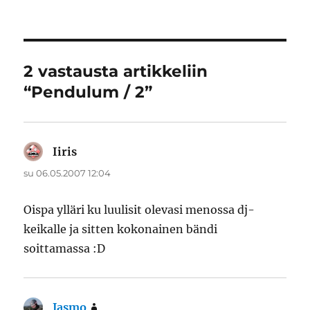
2 vastausta artikkeliin
“Pendulum / 2”
Iiris
sanoo:
su 06.05.2007 12:04
Oispa ylläri ku luulisit olevasi menossa dj-
keikalle ja sitten kokonainen bändi
soittamassa :D
Jasmo
sanoo: