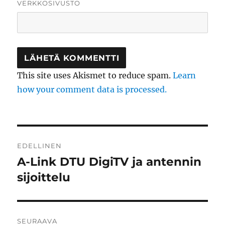
VERKKOSIVUSTO
This site uses Akismet to reduce spam.
Learn
how your comment data is processed.
Artikkelien
EDELLINEN
selaus
A-Link DTU DigiTV ja antennin
Edellinen
artikkeli:
sijoittelu
SEURAAVA