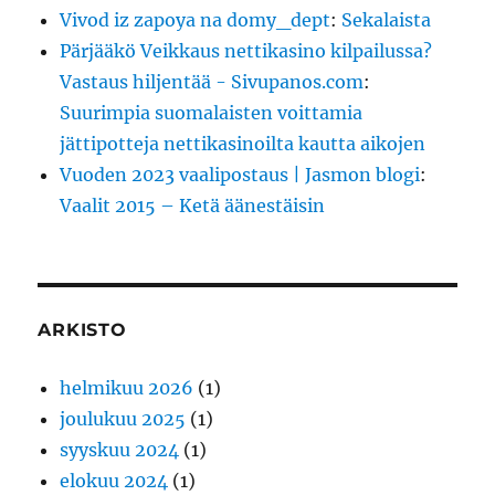
Vivod iz zapoya na domy_dept
:
Sekalaista
Pärjääkö Veikkaus nettikasino kilpailussa?
Vastaus hiljentää - Sivupanos.com
:
Suurimpia suomalaisten voittamia
jättipotteja nettikasinoilta kautta aikojen
Vuoden 2023 vaalipostaus | Jasmon blogi
:
Vaalit 2015 – Ketä äänestäisin
ARKISTO
helmikuu 2026
(1)
joulukuu 2025
(1)
syyskuu 2024
(1)
elokuu 2024
(1)