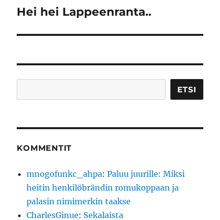
Hei hei Lappeenranta..
Seuraava
artikkeli:
Etsi
ETSI
KOMMENTIT
mnogofunkc_ahpa
:
Paluu juurille: Miksi
heitin henkilöbrändin romukoppaan ja
palasin nimimerkin taakse
CharlesGinue
:
Sekalaista