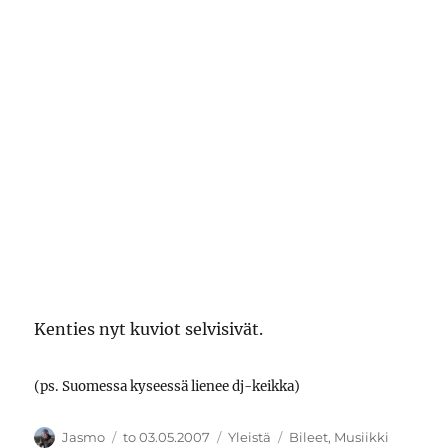
Kenties nyt kuviot selvisivät.
(ps. Suomessa kyseessä lienee dj-keikka)
Kirjoittaja
Julkaistu
Kategoriat
Avainsanat
Jasmo
to 03.05.2007
Yleistä
Bileet
,
Musiikki