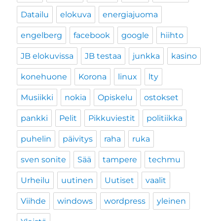
Datailu
elokuva
energiajuoma
engelberg
facebook
google
hiihto
JB elokuvissa
JB testaa
junkka
kasino
konehuone
Korona
linux
lty
Musiikki
nokia
Opiskelu
ostokset
pankki
Pelit
Pikkuviestit
politiikka
puhelin
päivitys
raha
ruka
sven sonite
Sää
tampere
techmu
Urheilu
uutinen
Uutiset
vaalit
Viihde
windows
wordpress
yleinen