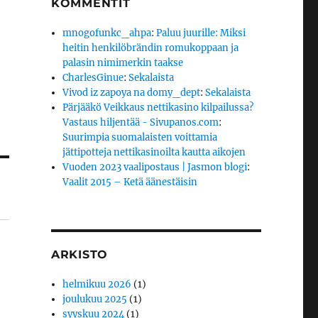
KOMMENTIT
mnogofunkc_ahpa
:
Paluu juurille: Miksi
heitin henkilöbrändin romukoppaan ja
palasin nimimerkin taakse
CharlesGinue
:
Sekalaista
Vivod iz zapoya na domy_dept
:
Sekalaista
Pärjääkö Veikkaus nettikasino kilpailussa?
Vastaus hiljentää - Sivupanos.com
:
Suurimpia suomalaisten voittamia
jättipotteja nettikasinoilta kautta aikojen
Vuoden 2023 vaalipostaus | Jasmon blogi
:
Vaalit 2015 – Ketä äänestäisin
ARKISTO
helmikuu 2026
(1)
joulukuu 2025
(1)
syyskuu 2024
(1)