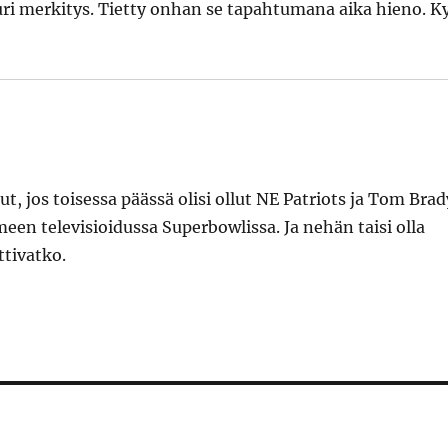
uuri merkitys. Tietty onhan se tapahtumana aika hieno. K
lut, jos toisessa päässä olisi ollut NE Patriots ja Tom Brad
en televisioidussa Superbowlissa. Ja nehän taisi olla
ttivatko.