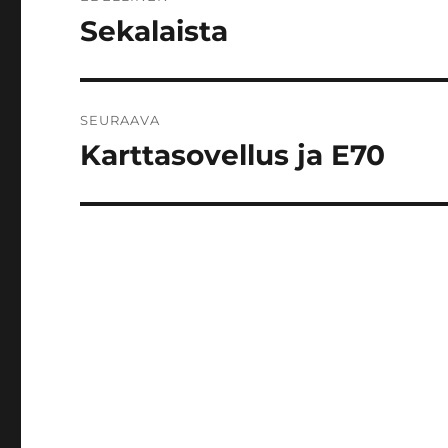
selaus
Sekalaista
Edellinen
artikkeli:
SEURAAVA
Karttasovellus ja E70
Seuraava
artikkeli: