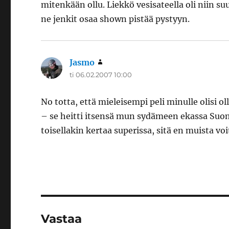
mitenkään ollu. Liekkö vesisateella oli niin s
ne jenkit osaa shown pistää pystyyn.
Jasmo
sanoo:
ti 06.02.2007 10:00
No totta, että mieleisempi peli minulle olisi ol
– se heitti itsensä mun sydämeen ekassa Suome
toisellakin kertaa superissa, sitä en muista voi
Vastaa