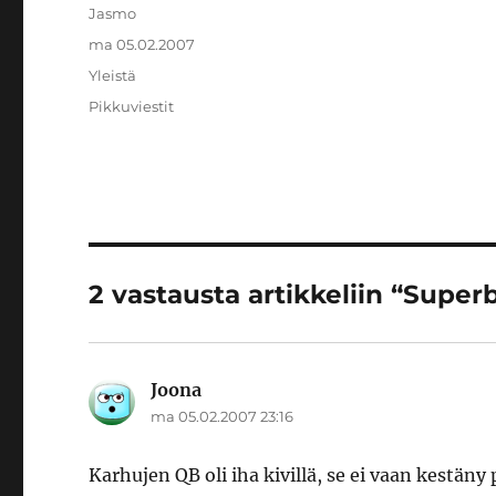
Kirjoittaja
Jasmo
Julkaistu
ma 05.02.2007
Kategoriat
Yleistä
Avainsanat
Pikkuviestit
2 vastausta artikkeliin “Super
Joona
sanoo:
ma 05.02.2007 23:16
Karhujen QB oli iha kivillä, se ei vaan kestäny