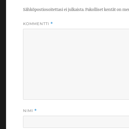
Sähköpostiosoitettasi ei julkaista.
Pakolliset kentät on me
KOMMENTTI
*
NIMI
*