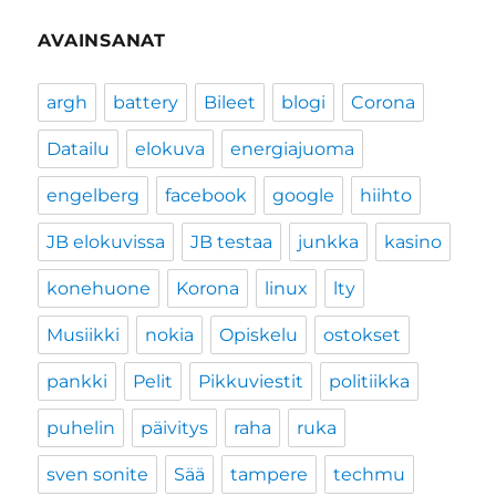
AVAINSANAT
argh
battery
Bileet
blogi
Corona
Datailu
elokuva
energiajuoma
engelberg
facebook
google
hiihto
JB elokuvissa
JB testaa
junkka
kasino
konehuone
Korona
linux
lty
Musiikki
nokia
Opiskelu
ostokset
pankki
Pelit
Pikkuviestit
politiikka
puhelin
päivitys
raha
ruka
sven sonite
Sää
tampere
techmu