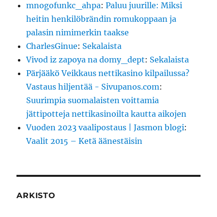
mnogofunkc_ahpa
:
Paluu juurille: Miksi
heitin henkilöbrändin romukoppaan ja
palasin nimimerkin taakse
CharlesGinue
:
Sekalaista
Vivod iz zapoya na domy_dept
:
Sekalaista
Pärjääkö Veikkaus nettikasino kilpailussa?
Vastaus hiljentää - Sivupanos.com
:
Suurimpia suomalaisten voittamia
jättipotteja nettikasinoilta kautta aikojen
Vuoden 2023 vaalipostaus | Jasmon blogi
:
Vaalit 2015 – Ketä äänestäisin
ARKISTO