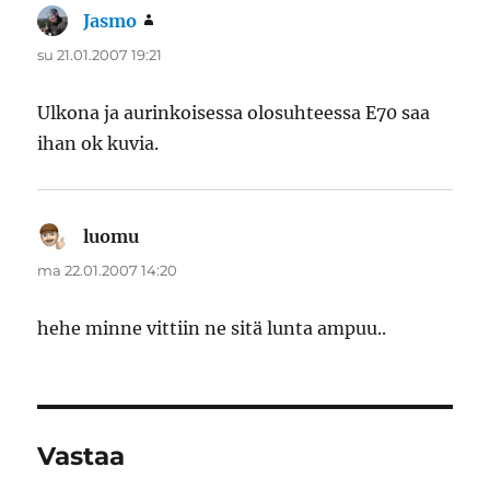
Jasmo
sanoo:
su 21.01.2007 19:21
Ulkona ja aurinkoisessa olosuhteessa E70 saa
ihan ok kuvia.
luomu
sanoo:
ma 22.01.2007 14:20
hehe minne vittiin ne sitä lunta ampuu..
Vastaa