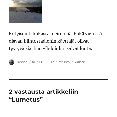
Erityisen tehokasta meininkiä. Ehkä vieressä
olevan hiihtostadionin käyttäjät olivat
tyytyväisiä, kun vihdoinkin saivat lunta.
Kirjoittaja
Julkaistu
Kategoriat
Avainsanat
Jasmo
la 20.01.2007
Yleistä
Viihde
2 vastausta artikkeliin
“Lumetus”