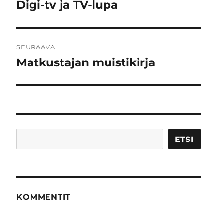
selaus
Digi-tv ja TV-lupa
Edellinen
artikkeli:
SEURAAVA
Matkustajan muistikirja
Seuraava
artikkeli:
Etsi
ETSI
KOMMENTIT