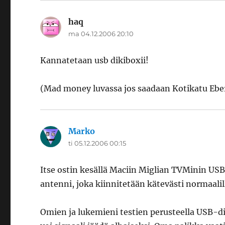
haq
sanoo:
ma 04.12.2006 20:10
Kannatetaan usb dikiboxii!
(Mad money luvassa jos saadaan Kotikatu Eber
Marko
sanoo:
ti 05.12.2006 00:15
Itse ostin kesällä Maciin Miglian TVMinin US
antenni, joka kiinnitetään kätevästi normaalil
Omien ja lukemieni testien perusteella USB-di