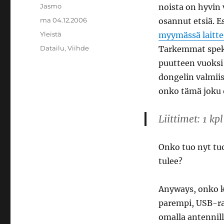
Kirjoittaja
Jasmo
noista on hyvin 
Julkaistu
ma 04.12.2006
osannut etsiä. 
Kategoriat
Yleistä
myymässä laitte
Avainsanat
Datailu
,
Viihde
Tarkemmat speks
puutteen vuoksi
dongelin valmiis
onko tämä joku 
Liittimet: 1 k
Onko tuo nyt tuo
tulee?
Anyways, onko k
parempi, USB-ra
omalla antennill