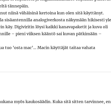
eltä tännepäin.
nut niinä vähäisinä kertoina kun olen sitä käyttänyt.
la sisäantennilla analogiverkosta näkymään hikisesti yle
 käy. Digiviritin löysi kaikki kanavapaketit ja kuva oli
nnille – pieni viiksen kääntö sai kuvan pätkimään –
a tuo ’osta mac’… Macin käyttäjät taitaa vahata
 mukana myös kaukosäädin. Kuka sitä sitten tarvinnee, en