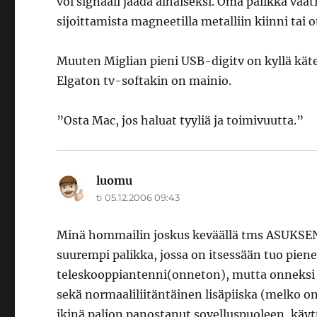
voi signaali jäädä alhaiseksi. Oma palikka vaat
sijoittamista magneetilla metalliin kiinni tai 
Muuten Miglian pieni USB-digitv on kyllä kätev
Elgaton tv-softakin on mainio.
”Osta Mac, jos haluat tyyliä ja toimivuutta.”
luomu
sanoo:
ti 05.12.2006 09:43
Minä hommailin joskus keväällä tms ASUKSEN 
suurempi palikka, jossa on itsessään tuo pie
teleskooppiantenni(onneton), mutta onneksi pa
sekä normaaliliitäntäinen lisäpiiska (melko o
ikinä paljon panostanut sovelluspuoleen, käytt