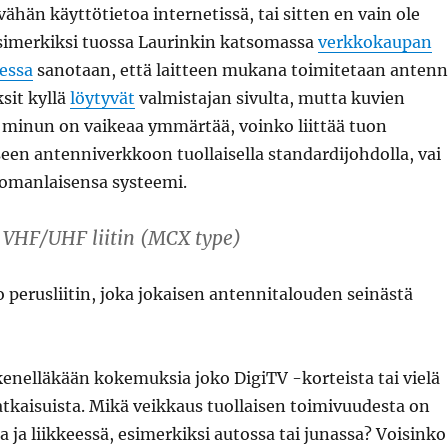
vähän käyttötietoa internetissä, tai sitten en vain ole
Esimerkiksi tuossa Laurinkin katsomassa
verkkokaupan
essa
sanotaan, että laitteen mukana toimitetaan antenn
it kyllä
löytyvät
valmistajan sivulta, mutta kuvien
 minun on vaikeaa ymmärtää, voinko liittää tuon
een antenniverkkoon tuollaisella standardijohdolla, vai
omanlaisensa systeemi.
pl VHF/UHF liitin (MCX type)
 perusliitin, joka jokaisen antennitalouden seinästä
enelläkään kokemuksia joko DigiTV -korteista tai vielä
tkaisuista. Mikä veikkaus tuollaisen toimivuudesta on
a ja liikkeessä, esimerkiksi autossa tai junassa? Voisinko