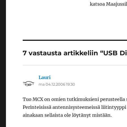
katsoa Maajussi
7 vastausta artikkeliin “USB D
Lauri
sanoo:
ma 04.12.2006 19:30
Tuo MCX on omien tutkimuksieni perusteella sell
Perinteisissä antennisysteemeissä liitintyyppi
ainakaan sellaista ole löytänyt mistään.