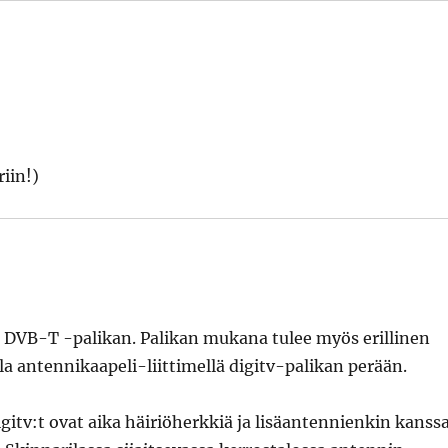
iin!)
B DVB-T -palikan. Palikan mukana tulee myös erillinen
la antennikaapeli-liittimellä digitv-palikan perään.
gitv:t ovat aika häiriöherkkiä ja lisäantennienkin kanss