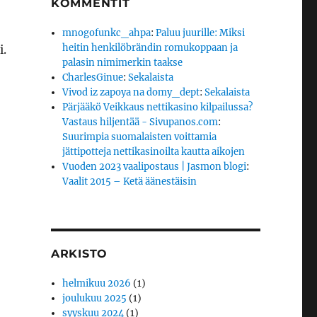
KOMMENTIT
mnogofunkc_ahpa
:
Paluu juurille: Miksi
heitin henkilöbrändin romukoppaan ja
i.
palasin nimimerkin taakse
CharlesGinue
:
Sekalaista
Vivod iz zapoya na domy_dept
:
Sekalaista
Pärjääkö Veikkaus nettikasino kilpailussa?
Vastaus hiljentää - Sivupanos.com
:
Suurimpia suomalaisten voittamia
jättipotteja nettikasinoilta kautta aikojen
Vuoden 2023 vaalipostaus | Jasmon blogi
:
Vaalit 2015 – Ketä äänestäisin
ARKISTO
helmikuu 2026
(1)
joulukuu 2025
(1)
syyskuu 2024
(1)