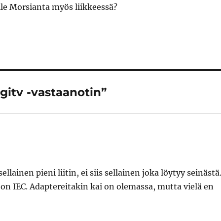
lle Morsianta myös liikkeessä?
igitv -vastaanotin”
ainen pieni liitin, ei siis sellainen joka löytyy seinästä
 on IEC. Adaptereitakin kai on olemassa, mutta vielä en