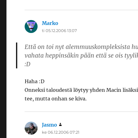
Marko
sanoo:
ti 05.12.2006 13:07
Että on toi nyt alemmuuskompleksista hu
vahata heppinsäkin pään että se ois tyyl
:D
Haha :D
Onneksi taloudestä löytyy yhden Macin lisäksi 
tee, mutta onhan se kiva.
Jasmo
sanoo:
ke 06.12.2006 07:21