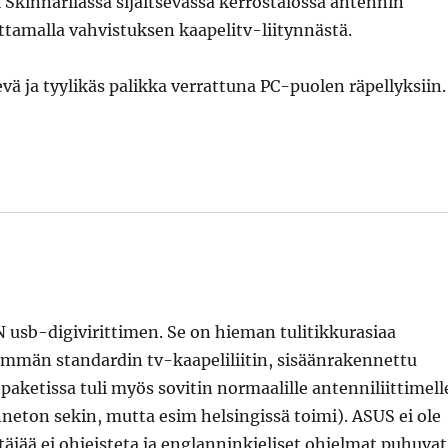
i Skinnarilassa sijaitsevassa kerrostalossa antennin
ottamalla vahvistuksen kaapelitv-liitynnästä.
ä ja tyylikäs palikka verrattuna PC-puolen räpellyksiin.
usb-digivirittimen. Se on hieman tulitikkurasiaa
nemmän standardin tv-kaapeliliitin, sisäänrakennettu
ketissa tuli myös sovitin normaalille antenniliittimell
nneton sekin, mutta esim helsingissä toimi). ASUS ei ole
äjää ei ohjeisteta ja englanninkieliset ohjelmat puhuvat