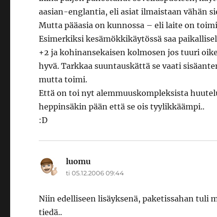
aasian-englantia, eli asiat ilmaistaan vähän si
Mutta pääasia on kunnossa – eli laite on toimi
Esimerkiksi kesämökkikäytössä saa paikallisel
+2 ja kohinansekaisen kolmosen jos tuuri oikein
hyvä. Tarkkaa suuntauskättä se vaati sisäante
mutta toimi.
Että on toi nyt alemmuuskompleksista huutelu
heppinsäkin pään että se ois tyylikkäämpi..
:D
luomu
sanoo:
ti 05.12.2006 09:44
Niin edelliseen lisäyksenä, paketissahan tuli
tiedä..