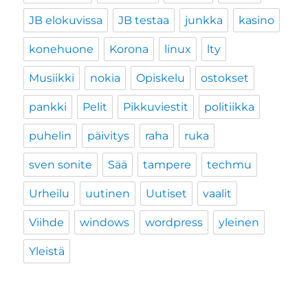
JB elokuvissa
JB testaa
junkka
kasino
konehuone
Korona
linux
lty
Musiikki
nokia
Opiskelu
ostokset
pankki
Pelit
Pikkuviestit
politiikka
puhelin
päivitys
raha
ruka
sven sonite
Sää
tampere
techmu
Urheilu
uutinen
Uutiset
vaalit
Viihde
windows
wordpress
yleinen
Yleistä