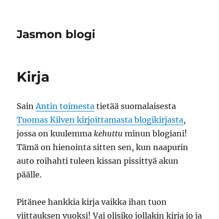
Jasmon blogi
Kirja
Sain
Antin toimesta
tietää suomalaisesta
Tuomas Kilven kirjoittamasta blogikirjasta
,
jossa on kuulemma
kehuttu
minun blogiani!
Tämä on hienointa sitten sen, kun naapurin
auto roihahti tuleen kissan pissittyä akun
päälle.
Pitänee hankkia kirja vaikka ihan tuon
viittauksen vuoksi! Vai olisiko jollakin kirja jo ja