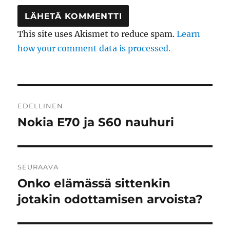
This site uses Akismet to reduce spam.
Learn
how your comment data is processed.
Artikkelien
EDELLINEN
selaus
Nokia E70 ja S60 nauhuri
Edellinen
artikkeli:
SEURAAVA
Onko elämässä sittenkin
Seuraava
artikkeli:
jotakin odottamisen arvoista?