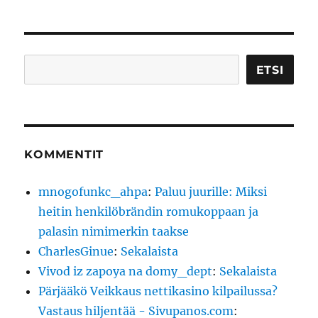
Etsi
ETSI
KOMMENTIT
mnogofunkc_ahpa
:
Paluu juurille: Miksi
heitin henkilöbrändin romukoppaan ja
palasin nimimerkin taakse
CharlesGinue
:
Sekalaista
Vivod iz zapoya na domy_dept
:
Sekalaista
Pärjääkö Veikkaus nettikasino kilpailussa?
Vastaus hiljentää - Sivupanos.com
: