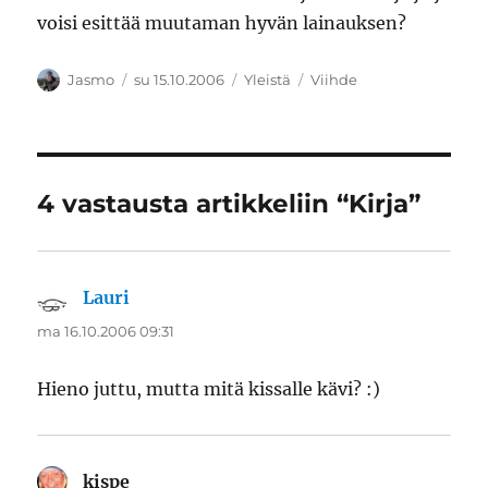
voisi esittää muutaman hyvän lainauksen?
Kirjoittaja
Julkaistu
Kategoriat
Avainsanat
Jasmo
su 15.10.2006
Yleistä
Viihde
4 vastausta artikkeliin “Kirja”
Lauri
sanoo:
ma 16.10.2006 09:31
Hieno juttu, mutta mitä kissalle kävi? :)
kispe
sanoo: