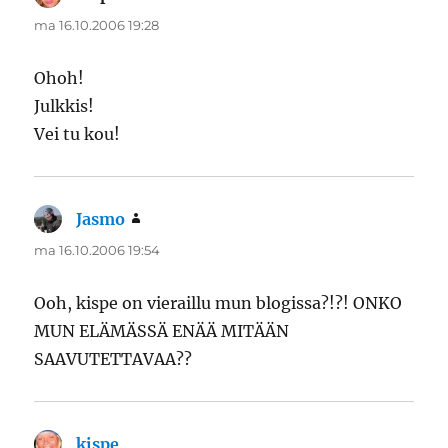
ma 16.10.2006 19:28
Ohoh!
Julkkis!
Vei tu kou!
Jasmo
sanoo:
ma 16.10.2006 19:54
Ooh, kispe on vieraillu mun blogissa?!?! ONKO
MUN ELÄMÄSSÄ ENÄÄ MITÄÄN
SAAVUTETTAVAA??
kispe
sanoo: