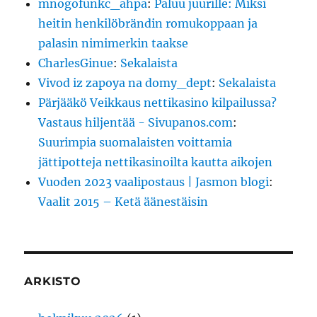
mnogofunkc_ahpa
:
Paluu juurille: Miksi
heitin henkilöbrändin romukoppaan ja
palasin nimimerkin taakse
CharlesGinue
:
Sekalaista
Vivod iz zapoya na domy_dept
:
Sekalaista
Pärjääkö Veikkaus nettikasino kilpailussa?
Vastaus hiljentää - Sivupanos.com
:
Suurimpia suomalaisten voittamia
jättipotteja nettikasinoilta kautta aikojen
Vuoden 2023 vaalipostaus | Jasmon blogi
:
Vaalit 2015 – Ketä äänestäisin
ARKISTO