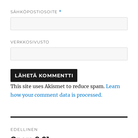
SÄHKÖPOSTIOSOITE
*
VERKKOSIVUSTO
This site uses Akismet to reduce spam.
Learn
how your comment data is processed.
Artikkelien
EDELLINEN
selaus