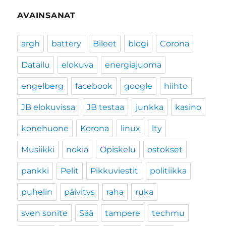
AVAINSANAT
argh
battery
Bileet
blogi
Corona
Datailu
elokuva
energiajuoma
engelberg
facebook
google
hiihto
JB elokuvissa
JB testaa
junkka
kasino
konehuone
Korona
linux
lty
Musiikki
nokia
Opiskelu
ostokset
pankki
Pelit
Pikkuviestit
politiikka
puhelin
päivitys
raha
ruka
sven sonite
Sää
tampere
techmu