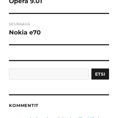
Opera 9.01
Edellinen
artikkeli:
SEURAAVA
Nokia e70
Seuraava
artikkeli:
Etsi
ETSI
KOMMENTIT