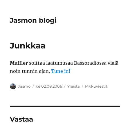
Jasmon blogi
Junkkaa
Muffler
soittaa laatumusaa Bassoradiossa vielä
noin tunnin ajan.
Tune in!
Kirjoittaja
Julkaistu
Kategoriat
Avainsanat
Jasmo
ke 02.08.2006
Yleistä
Pikkuviestit
Vastaa