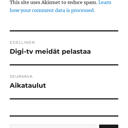
This site uses Akismet to reduce spam.
Learn
how your comment data is processed.
Artikkelien
EDELLINEN
selaus
Digi-tv meidät pelastaa
Edellinen
artikkeli:
SEURAAVA
Aikataulut
Seuraava
artikkeli: