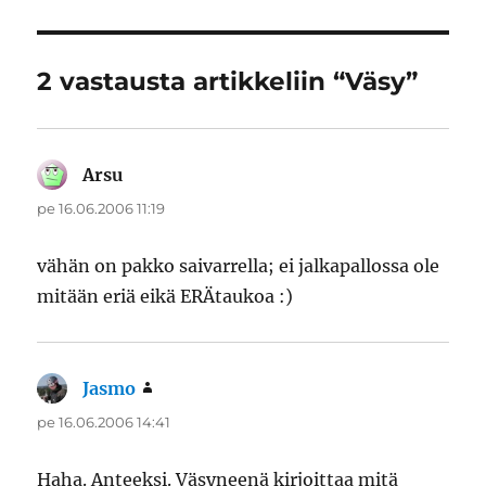
2 vastausta artikkeliin “Väsy”
Arsu
sanoo:
pe 16.06.2006 11:19
vähän on pakko saivarrella; ei jalkapallossa ole
mitään eriä eikä ERÄtaukoa :)
Jasmo
sanoo:
pe 16.06.2006 14:41
Haha. Anteeksi. Väsyneenä kirjoittaa mitä