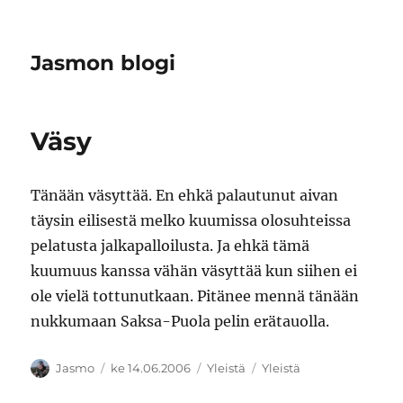
Jasmon blogi
Väsy
Tänään väsyttää. En ehkä palautunut aivan
täysin eilisestä melko kuumissa olosuhteissa
pelatusta jalkapalloilusta. Ja ehkä tämä
kuumuus kanssa vähän väsyttää kun siihen ei
ole vielä tottunutkaan. Pitänee mennä tänään
nukkumaan Saksa-Puola pelin erätauolla.
Kirjoittaja
Julkaistu
Kategoriat
Avainsanat
Jasmo
ke 14.06.2006
Yleistä
Yleistä