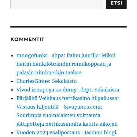
Etsi
ETSI
KOMMENTIT
mnogofunkc_ahpa
:
Paluu juurille: Miksi
heitin henkilöbrändin romukoppaan ja
palasin nimimerkin taakse
CharlesGinue
:
Sekalaista
Vivod iz zapoya na domy_dept
:
Sekalaista
Pärjääkö Veikkaus nettikasino kilpailussa?
Vastaus hiljentää - Sivupanos.com
:
Suurimpia suomalaisten voittamia
jättipotteja nettikasinoilta kautta aikojen
Vuoden 2023 vaalipostaus | Jasmon blogi
: