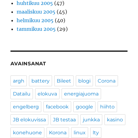
huhtikuu 2005
(47)
maaliskuu 2005
(45)
helmikuu 2005
(40)
tammikuu 2005
(29)
AVAINSANAT
argh
battery
Bileet
blogi
Corona
Datailu
elokuva
energiajuoma
engelberg
facebook
google
hiihto
JB elokuvissa
JB testaa
junkka
kasino
konehuone
Korona
linux
lty