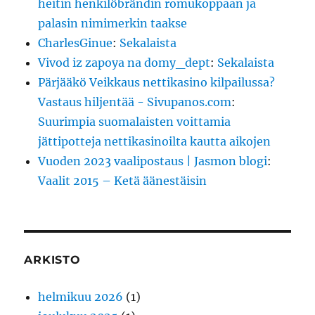
heitin henkilöbrändin romukoppaan ja
palasin nimimerkin taakse
CharlesGinue
:
Sekalaista
Vivod iz zapoya na domy_dept
:
Sekalaista
Pärjääkö Veikkaus nettikasino kilpailussa?
Vastaus hiljentää - Sivupanos.com
:
Suurimpia suomalaisten voittamia
jättipotteja nettikasinoilta kautta aikojen
Vuoden 2023 vaalipostaus | Jasmon blogi
:
Vaalit 2015 – Ketä äänestäisin
ARKISTO
helmikuu 2026
(1)