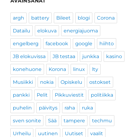
AVAINSANAT
argh
battery
Bileet
blogi
Corona
Datailu
elokuva
energiajuoma
engelberg
facebook
google
hiihto
JB elokuvissa
JB testaa
junkka
kasino
konehuone
Korona
linux
lty
Musiikki
nokia
Opiskelu
ostokset
pankki
Pelit
Pikkuviestit
politiikka
puhelin
päivitys
raha
ruka
sven sonite
Sää
tampere
techmu
Urheilu
uutinen
Uutiset
vaalit