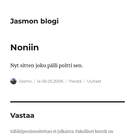
Jasmon blogi
Noniin
Nyt sitten joku pälli poltti sen.
Kirjoittaja
Julkaistu
Kategoriat
Avainsanat
Jasmo
la 06.05.2006
Yleistä
Uutiset
Vastaa
Sähköpostiosoitettasi ei julkaista.
Pakolliset kentät on