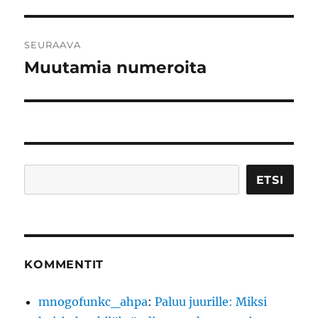
artikkeli:
SEURAAVA
Muutamia numeroita
Seuraava
artikkeli:
Etsi
ETSI
KOMMENTIT
mnogofunkc_ahpa
:
Paluu juurille: Miksi