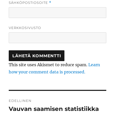
SÄHKÖPOSTIOSOITE
*
VERKKOSIVUSTO
This site uses Akismet to reduce spam.
Learn
how your comment data is processed.
Artikkelien
EDELLINEN
selaus
Vauvan saamisen statistiikka
Edellinen