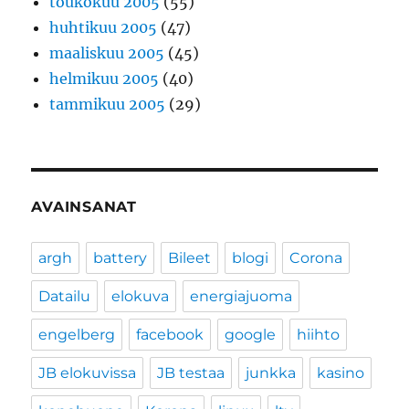
toukokuu 2005
(55)
huhtikuu 2005
(47)
maaliskuu 2005
(45)
helmikuu 2005
(40)
tammikuu 2005
(29)
AVAINSANAT
argh
battery
Bileet
blogi
Corona
Datailu
elokuva
energiajuoma
engelberg
facebook
google
hiihto
JB elokuvissa
JB testaa
junkka
kasino