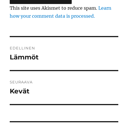
This site uses Akismet to reduce spam.
Learn
how your comment data is processed.
Artikkelien
EDELLINEN
selaus
Lämmöt
Edellinen
artikkeli:
SEURAAVA
Kevät
Seuraava
artikkeli: