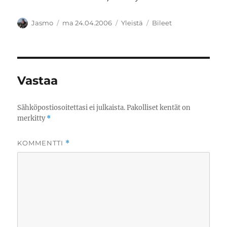
Kirjoittaja
Julkaistu
Kategoriat
Avainsanat
Jasmo
ma 24.04.2006
Yleistä
Bileet
Vastaa
Sähköpostiosoitettasi ei julkaista.
Pakolliset kentät on
merkitty
*
KOMMENTTI
*