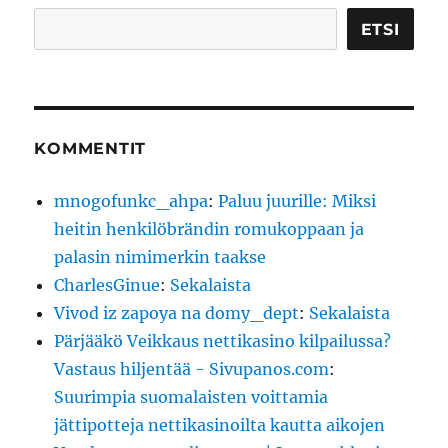
Etsi
ETSI
KOMMENTIT
mnogofunkc_ahpa
:
Paluu juurille: Miksi
heitin henkilöbrändin romukoppaan ja
palasin nimimerkin taakse
CharlesGinue
:
Sekalaista
Vivod iz zapoya na domy_dept
:
Sekalaista
Pärjääkö Veikkaus nettikasino kilpailussa?
Vastaus hiljentää - Sivupanos.com
:
Suurimpia suomalaisten voittamia
jättipotteja nettikasinoilta kautta aikojen