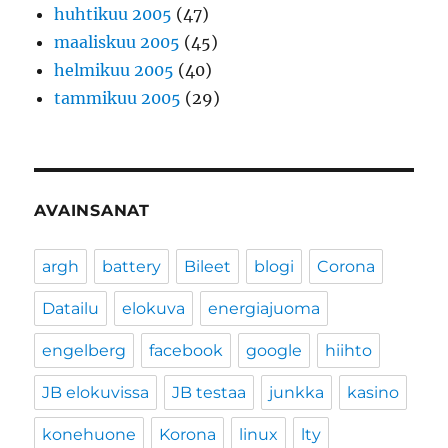
huhtikuu 2005
(47)
maaliskuu 2005
(45)
helmikuu 2005
(40)
tammikuu 2005
(29)
AVAINSANAT
argh
battery
Bileet
blogi
Corona
Datailu
elokuva
energiajuoma
engelberg
facebook
google
hiihto
JB elokuvissa
JB testaa
junkka
kasino
konehuone
Korona
linux
lty