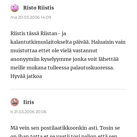
Risto Riistis
sanoo:
ma 20.03.2006 14:09
Riistis tässä Riistan- ja
kalantutkimuslaitokselta päivää. Haluaisin vain
muistuttaa ettet ole vielä vastannut
anonyymiin kyselyymme jonka voit lähettää
meille mukana tulleessa palautuskuoressa.
Hyvää jatkoa
Iiris
sanoo:
ti 21.03.2006 20:06
Mä vein sen postilaatikkoonkin asti. Tosin se
on ihan totta et se vaatii tosi paljon että sen