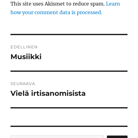
This site uses Akismet to reduce spam.
Learn
how your comment data is processed.
Artikkelien
EDELLINEN
selaus
Musiikki
Edellinen
artikkeli:
SEURAAVA
Vielä irtisanomisista
Seuraava
artikkeli: