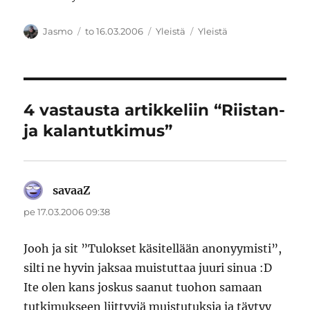
Kirjoittaja
Julkaistu
Kategoriat
Avainsanat
Jasmo
to 16.03.2006
Yleistä
Yleistä
4 vastausta artikkeliin “Riistan-
ja kalantutkimus”
savaaZ
sanoo:
pe 17.03.2006 09:38
Jooh ja sit ”Tulokset käsitellään anonyymisti”,
silti ne hyvin jaksaa muistuttaa juuri sinua :D
Ite olen kans joskus saanut tuohon samaan
tutkimukseen liittyviä muistutuksia ja täytyy