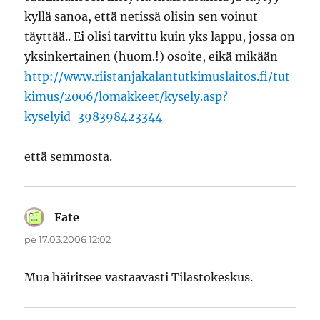
kyllä sanoa, että netissä olisin sen voinut
täyttää.. Ei olisi tarvittu kuin yks lappu, jossa on
yksinkertainen (huom.!) osoite, eikä mikään
http://www.riistanjakalantutkimuslaitos.fi/tut
kimus/2006/lomakkeet/kysely.asp?
kyselyid=398398423344
että semmosta.
Fate
sanoo:
pe 17.03.2006 12:02
Mua häiritsee vastaavasti Tilastokeskus.