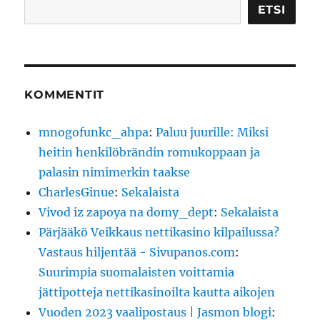
Etsi
ETSI
KOMMENTIT
mnogofunkc_ahpa
:
Paluu juurille: Miksi
heitin henkilöbrändin romukoppaan ja
palasin nimimerkin taakse
CharlesGinue
:
Sekalaista
Vivod iz zapoya na domy_dept
:
Sekalaista
Pärjääkö Veikkaus nettikasino kilpailussa?
Vastaus hiljentää - Sivupanos.com
:
Suurimpia suomalaisten voittamia
jättipotteja nettikasinoilta kautta aikojen
Vuoden 2023 vaalipostaus | Jasmon blogi
: