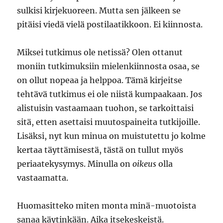
sulkisi kirjekuoreen. Mutta sen jälkeen se
pitäisi viedä vielä postilaatikkoon. Ei kiinnosta.
Miksei tutkimus ole netissä? Olen ottanut
moniin tutkimuksiin mielenkiinnosta osaa, se
on ollut nopeaa ja helppoa. Tämä kirjeitse
tehtävä tutkimus ei ole niistä kumpaakaan. Jos
alistuisin vastaamaan tuohon, se tarkoittaisi
sitä, etten asettaisi muutospaineita tutkijoille.
Lisäksi, nyt kun minua on muistutettu jo kolme
kertaa täyttämisestä, tästä on tullut myös
periaatekysymys. Minulla on
oikeus
olla
vastaamatta.
Huomasitteko miten monta minä-muotoista
sanaa käytinkään. Aika itsekeskeistä.