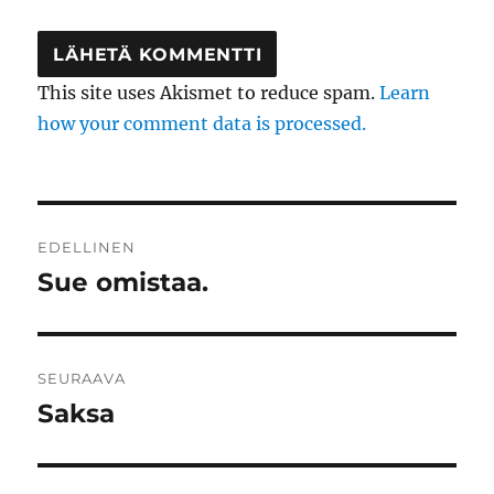
This site uses Akismet to reduce spam.
Learn
how your comment data is processed.
Artikkelien
EDELLINEN
selaus
Sue omistaa.
Edellinen
artikkeli:
SEURAAVA
Saksa
Seuraava
artikkeli: