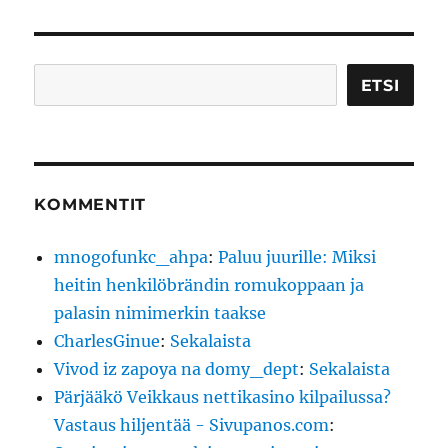
Etsi
ETSI
KOMMENTIT
mnogofunkc_ahpa
:
Paluu juurille: Miksi
heitin henkilöbrändin romukoppaan ja
palasin nimimerkin taakse
CharlesGinue
:
Sekalaista
Vivod iz zapoya na domy_dept
:
Sekalaista
Pärjääkö Veikkaus nettikasino kilpailussa?
Vastaus hiljentää - Sivupanos.com
: