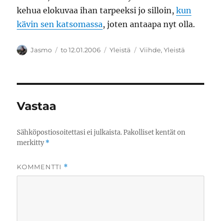
kehua elokuvaa ihan tarpeeksi jo silloin,
kun
kävin sen katsomassa
, joten antaapa nyt olla.
Kirjoittaja
Julkaistu
Kategoriat
Avainsanat
Jasmo
to 12.01.2006
Yleistä
Viihde
,
Yleistä
Vastaa
Sähköpostiosoitettasi ei julkaista.
Pakolliset kentät on
merkitty
*
KOMMENTTI
*