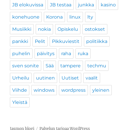
JB elokuvissa
JB testaa
junkka
kasino
konehuone
Korona
linux
lty
Musiikki
nokia
Opiskelu
ostokset
pankki
Pelit
Pikkuviestit
politiikka
puhelin
päivitys
raha
ruka
sven sonite
Sää
tampere
techmu
Urheilu
uutinen
Uutiset
vaalit
Viihde
windows
wordpress
yleinen
Yleistä
Jasmon blogi
Palvelun tarjoaa WordPress