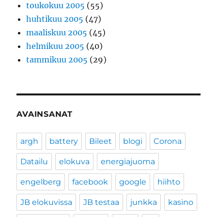
toukokuu 2005
(55)
huhtikuu 2005
(47)
maaliskuu 2005
(45)
helmikuu 2005
(40)
tammikuu 2005
(29)
AVAINSANAT
argh
battery
Bileet
blogi
Corona
Datailu
elokuva
energiajuoma
engelberg
facebook
google
hiihto
JB elokuvissa
JB testaa
junkka
kasino