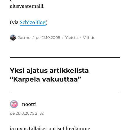
alusvaatemalli.
(via
SchizoBlog
)
Kirjoittaja
Julkaistu
Kategoriat
Avainsanat
Jasmo
pe 21.10.2005
Yleistä
Viihde
Yksi ajatus artikkelista
“Karpela vakuuttaa”
nootti
sanoo:
pe 21.10.2005 21:52
ja myös tällaiset uutiset löydämme