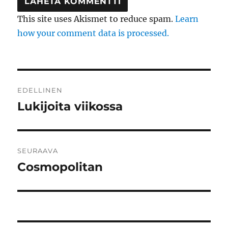
This site uses Akismet to reduce spam.
Learn
how your comment data is processed.
Artikkelien
EDELLINEN
selaus
Lukijoita viikossa
Edellinen
artikkeli:
SEURAAVA
Cosmopolitan
Seuraava
artikkeli: