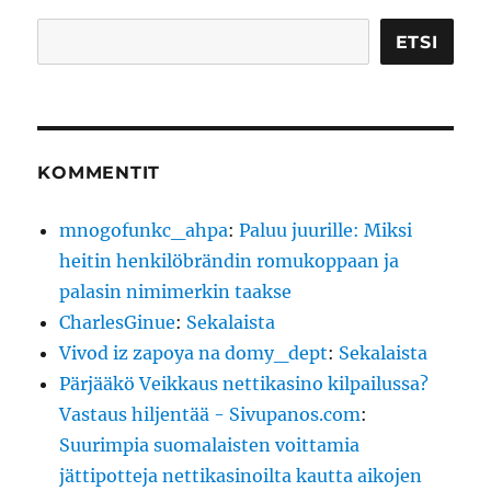
Etsi
ETSI
KOMMENTIT
mnogofunkc_ahpa
:
Paluu juurille: Miksi
heitin henkilöbrändin romukoppaan ja
palasin nimimerkin taakse
CharlesGinue
:
Sekalaista
Vivod iz zapoya na domy_dept
:
Sekalaista
Pärjääkö Veikkaus nettikasino kilpailussa?
Vastaus hiljentää - Sivupanos.com
:
Suurimpia suomalaisten voittamia
jättipotteja nettikasinoilta kautta aikojen