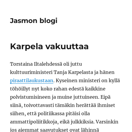
Jasmon blogi
Karpela vakuuttaa
Torstaina Iltalehdessä oli juttu
kulttuuriministeri Tanja Karpelasta ja hänen
piraattilaukustaan
. Kyseinen ministeri on kyllä
töhöillyt nyt koko rahan edestä kaikkine
polvistumisineen ja muine juttuineen. Eipä
siinä, toivottavasti tämäkin herättää ihmiset
siihen, että politiikassa pitäisi olla
ammattipoliitikkoja, eikä julkkiksia. Varsinkin
jos aiemmat saavutukset ovat lähinnä