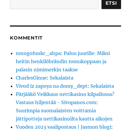
Etsi
ETSI
KOMMENTIT
mnogofunkc_ahpa
:
Paluu juurille: Miksi
heitin henkilöbrändin romukoppaan ja
palasin nimimerkin taakse
CharlesGinue
:
Sekalaista
Vivod iz zapoya na domy_dept
:
Sekalaista
Pärjääkö Veikkaus nettikasino kilpailussa?
Vastaus hiljentää - Sivupanos.com
:
Suurimpia suomalaisten voittamia
jättipotteja nettikasinoilta kautta aikojen
Vuoden 2023 vaalipostaus | Jasmon blogi
: