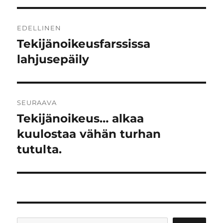
Artikkelien
EDELLINEN
selaus
Tekijänoikeusfarssissa
Edellinen
artikkeli:
lahjusepäily
SEURAAVA
Tekijänoikeus… alkaa
Seuraava
artikkeli:
kuulostaa vähän turhan
tutulta.