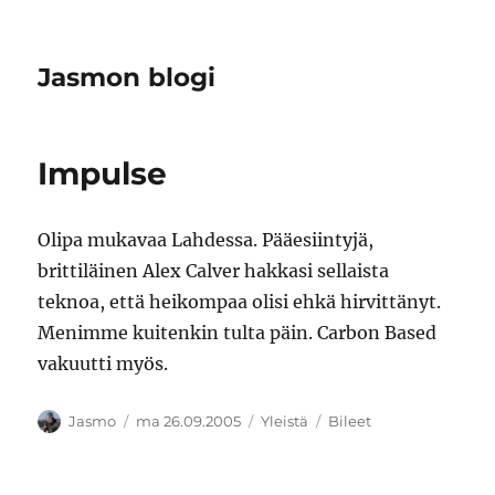
Jasmon blogi
Impulse
Olipa mukavaa Lahdessa. Pääesiintyjä,
brittiläinen Alex Calver hakkasi sellaista
teknoa, että heikompaa olisi ehkä hirvittänyt.
Menimme kuitenkin tulta päin. Carbon Based
vakuutti myös.
Kirjoittaja
Julkaistu
Kategoriat
Avainsanat
Jasmo
ma 26.09.2005
Yleistä
Bileet