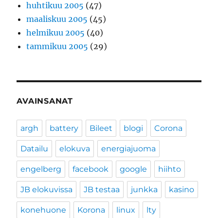
huhtikuu 2005
(47)
maaliskuu 2005
(45)
helmikuu 2005
(40)
tammikuu 2005
(29)
AVAINSANAT
argh
battery
Bileet
blogi
Corona
Datailu
elokuva
energiajuoma
engelberg
facebook
google
hiihto
JB elokuvissa
JB testaa
junkka
kasino
konehuone
Korona
linux
lty