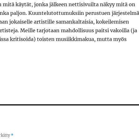
mitä käytät, jonka jälkeen nettisivuilta näkyy mitä on
inka paljon. Kuuntelutottumuksiin perustuen järjestelm
an jokaiselle artistille samankaltaisia, kokeilemisen
rtisteja. Meille tarjotaan mahdollisuus paitsi vakoilla (ja
issa kritisoida) toisten musiikkimakua, mutta myös
rkitty
*