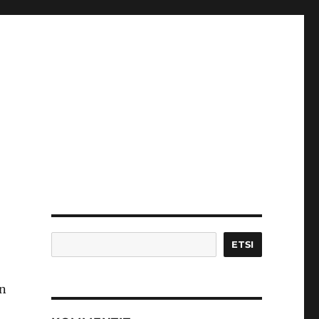
Etsi
ETSI
en