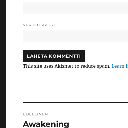
VERKKOSIVUSTO
This site uses Akismet to reduce spam.
Learn 
Artikkelien
EDELLINEN
selaus
Awakening
Edellinen