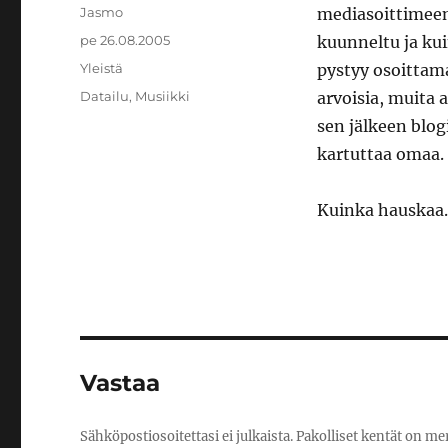
Kirjoittaja
Jasmo
mediasoittimeen 
Julkaistu
pe 26.08.2005
kuunneltu ja ku
Kategoriat
Yleistä
pystyy osoittama
Avainsanat
Datailu
,
Musiikki
arvoisia, muita a
sen jälkeen blog
kartuttaa omaa.
Kuinka hauskaa.
Vastaa
Sähköpostiosoitettasi ei julkaista.
Pakolliset kentät on me