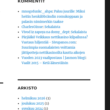
KOMMENTIT
ä
mnogofunkc_ahpa
:
Paluu juurille: Miksi
heitin henkilöbrändin romukoppaan ja
palasin nimimerkin taakse
CharlesGinue
:
Sekalaista
Vivod iz zapoya na domy_dept
:
Sekalaista
Pärjääkö Veikkaus nettikasino kilpailussa?
Vastaus hiljentää - Sivupanos.com
:
Suurimpia suomalaisten voittamia
jättipotteja nettikasinoilta kautta aikojen
Vuoden 2023 vaalipostaus | Jasmon blogi
:
Vaalit 2015 – Ketä äänestäisin
ARKISTO
helmikuu 2026
(1)
joulukuu 2025
(1)
syyskuu 2024
(1)