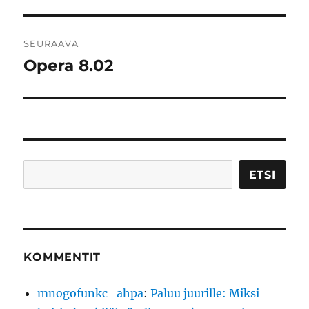
artikkeli:
SEURAAVA
Opera 8.02
Seuraava
artikkeli:
Etsi
ETSI
KOMMENTIT
mnogofunkc_ahpa
:
Paluu juurille: Miksi