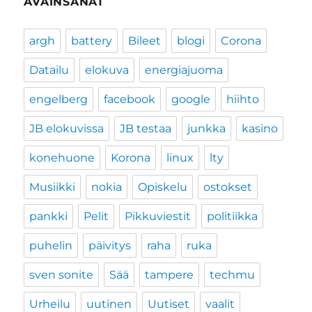
AVAINSANAT
argh
battery
Bileet
blogi
Corona
Datailu
elokuva
energiajuoma
engelberg
facebook
google
hiihto
JB elokuvissa
JB testaa
junkka
kasino
konehuone
Korona
linux
lty
Musiikki
nokia
Opiskelu
ostokset
pankki
Pelit
Pikkuviestit
politiikka
puhelin
päivitys
raha
ruka
sven sonite
Sää
tampere
techmu
Urheilu
uutinen
Uutiset
vaalit