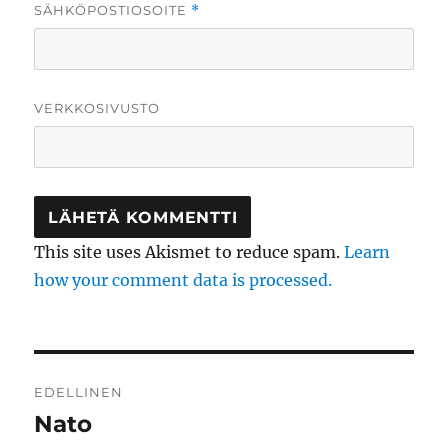
SÄHKÖPOSTIOSOITE
*
VERKKOSIVUSTO
This site uses Akismet to reduce spam.
Learn
how your comment data is processed.
Artikkelien
EDELLINEN
selaus
Nato
Edellinen