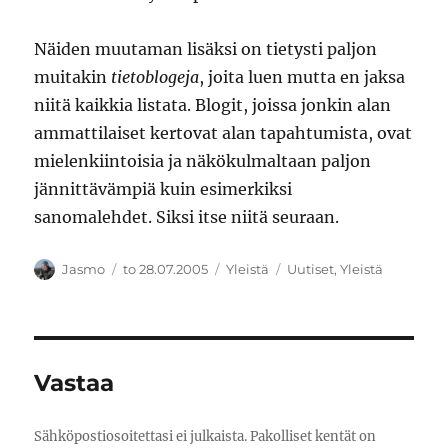
Näiden muutaman lisäksi on tietysti paljon
muitakin
tietoblogeja
, joita luen mutta en jaksa
niitä kaikkia listata. Blogit, joissa jonkin alan
ammattilaiset kertovat alan tapahtumista, ovat
mielenkiintoisia ja näkökulmaltaan paljon
jännittävämpiä kuin esimerkiksi
sanomalehdet. Siksi itse niitä seuraan.
Kirjoittaja
Julkaistu
Kategoriat
Avainsanat
Jasmo
to 28.07.2005
Yleistä
Uutiset
,
Yleistä
Vastaa
Sähköpostiosoitettasi ei julkaista.
Pakolliset kentät on