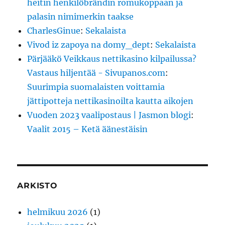
heitin henkilöbrändin romukoppaan ja
palasin nimimerkin taakse
CharlesGinue
:
Sekalaista
Vivod iz zapoya na domy_dept
:
Sekalaista
Pärjääkö Veikkaus nettikasino kilpailussa?
Vastaus hiljentää - Sivupanos.com
:
Suurimpia suomalaisten voittamia
jättipotteja nettikasinoilta kautta aikojen
Vuoden 2023 vaalipostaus | Jasmon blogi
:
Vaalit 2015 – Ketä äänestäisin
ARKISTO
helmikuu 2026
(1)