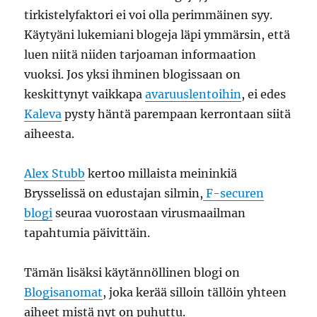
tirkistelyfaktori ei voi olla perimmäinen syy.
Käytyäni lukemiani blogeja läpi ymmärsin, että
luen niitä niiden tarjoaman informaation
vuoksi. Jos yksi ihminen blogissaan on
keskittynyt vaikkapa
avaruuslentoihin
, ei edes
Kaleva
pysty häntä parempaan kerrontaan siitä
aiheesta.
Alex Stubb
kertoo millaista meininkiä
Brysselissä on edustajan silmin,
F-securen
blogi
seuraa vuorostaan virusmaailman
tapahtumia päivittäin.
Tämän lisäksi käytännöllinen blogi on
Blogisanomat
, joka kerää silloin tällöin yhteen
aiheet mistä nyt on puhuttu.