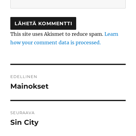
This site uses Akismet to reduce spam.
Learn
how your comment data is processed.
Artikkelien
EDELLINEN
selaus
Mainokset
Edellinen
artikkeli:
SEURAAVA
Sin City
Seuraava
artikkeli: