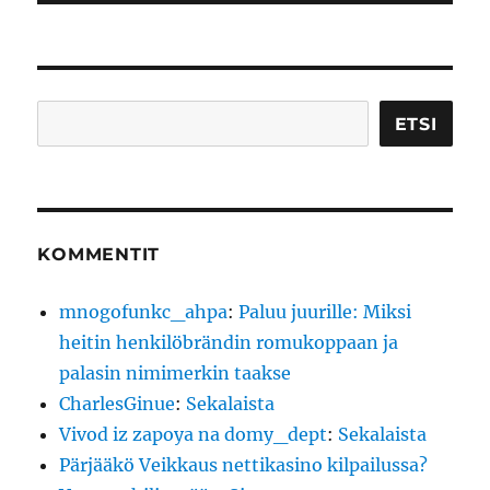
Etsi
ETSI
KOMMENTIT
mnogofunkc_ahpa
:
Paluu juurille: Miksi
heitin henkilöbrändin romukoppaan ja
palasin nimimerkin taakse
CharlesGinue
:
Sekalaista
Vivod iz zapoya na domy_dept
:
Sekalaista
Pärjääkö Veikkaus nettikasino kilpailussa?