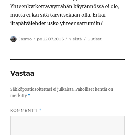
Yhteenkytkettävyyttähän käytännössä ei ole,
mutta ei kai sitä tarvitsekaan olla. Ei kai
iltapäivälehdet usko yhteensattumiin?
Kirjoittaja
Julkaistu
Kategoriat
Avainsanat
Jasmo
pe 22.07.2005
Yleistä
Uutiset
Vastaa
Sähköpostiosoitettasi ei julkaista.
Pakolliset kentät on
merkitty
*
KOMMENTTI
*