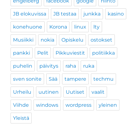
engelberg
facebook
google
hiihto
JB elokuvissa
JB testaa
junkka
kasino
konehuone
Korona
linux
lty
Musiikki
nokia
Opiskelu
ostokset
pankki
Pelit
Pikkuviestit
politiikka
puhelin
päivitys
raha
ruka
sven sonite
Sää
tampere
techmu
Urheilu
uutinen
Uutiset
vaalit
Viihde
windows
wordpress
yleinen
Yleistä