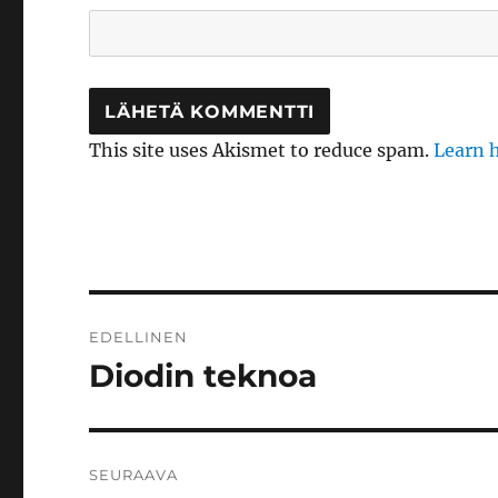
This site uses Akismet to reduce spam.
Learn 
Artikkelien
EDELLINEN
selaus
Diodin teknoa
Edellinen
artikkeli:
SEURAAVA