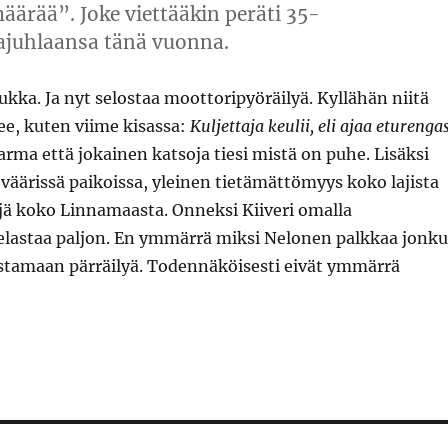
määrää”. Joke viettääkin peräti 35-
ijajuhlaansa tänä vuonna.
jukka. Ja nyt selostaa moottoripyöräilyä. Kyllähän niitä
lee, kuten viime kisassa:
Kuljettaja keulii, eli ajaa eturenga
rma että jokainen katsoja tiesi mistä on puhe. Lisäksi
äärissä paikoissa, yleinen tietämättömyys koko lajista
jä koko Linnamaasta. Onneksi Kiiveri omalla
elastaa paljon. En ymmärrä miksi Nelonen palkkaa jonk
tamaan pärräilyä. Todennäköisesti eivät ymmärrä