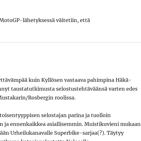
 MotoGP-lähetyksessä väitetiin, että
tävämpää kuin Kyllösen vastaava pahimpina Häkä-
hnyt taustatutkimusta selostustehtäväänsä varten edes
 Mustakarin/Rosbergin roolissa.
isentyyppisen selostajan parina ja tuolloin
in ja ennenkaikkea asiallisemmin. Muistikuvieni mukaan
ään Urheilukanavalle Superbike-sarjaa(?). Täytyy