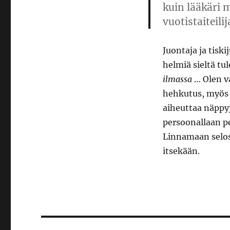
kuin lääkäri 
vuotistaiteil
Juontaja ja tiski
helmiä sieltä tu
ilmassa
… Olen va
hehkutus, myös v
aiheuttaa näppy
persoonallaan p
Linnamaan selos
itsekään.