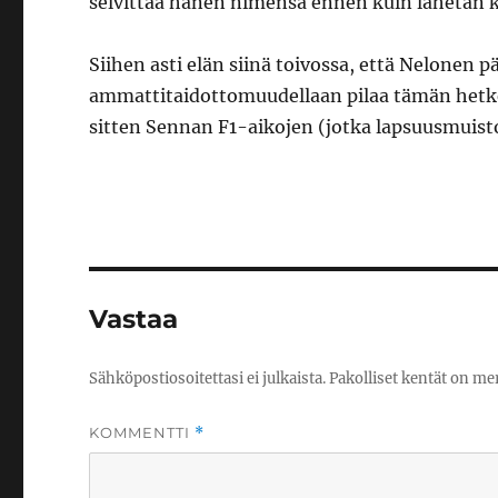
selvittää hänen nimensä ennen kuin lähetän k
Siihen asti elän siinä toivossa, että Nelonen 
ammattitaidottomuudellaan pilaa tämän hetk
sitten Sennan F1-aikojen (jotka lapsuusmuisto
Vastaa
Sähköpostiosoitettasi ei julkaista.
Pakolliset kentät on me
KOMMENTTI
*