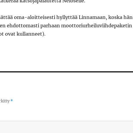
atkeraa katsojapalautetta Neloselle.
päättää oma-aloitteisesti hyllyttää Linnamaan, koska hän
en ehdottomasti parhaan moottoriurheiluviihdepaketin
t ovat kullanneet).
rkitty
*