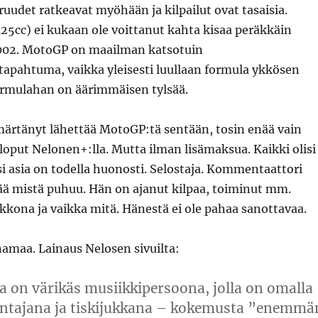
udet ratkeavat myöhään ja kilpailut ovat tasaisia.
125cc) ei kukaan ole voittanut kahta kisaa peräkkäin
002. MotoGP on maailman katsotuin
tapahtuma, vaikka yleisesti luullaan formula ykkösen
ormulahan on äärimmäisen tylsää.
rtänyt lähettää MotoGP:tä sentään, tosin enää vain
 loput Nelonen+:lla. Mutta ilman lisämaksua. Kaikki olisi
i asia on todella huonosti. Selostaja. Kommentaattori
ää mistä puhuu. Hän on ajanut kilpaa, toiminut mm.
kona ja vaikka mitä. Hänestä ei ole pahaa sanottavaa.
amaa. Lainaus Nelosen sivuilta:
 on värikäs musiikkipersoona, jolla on omalla
uontajana ja tiskijukkana – kokemusta ”enemmä