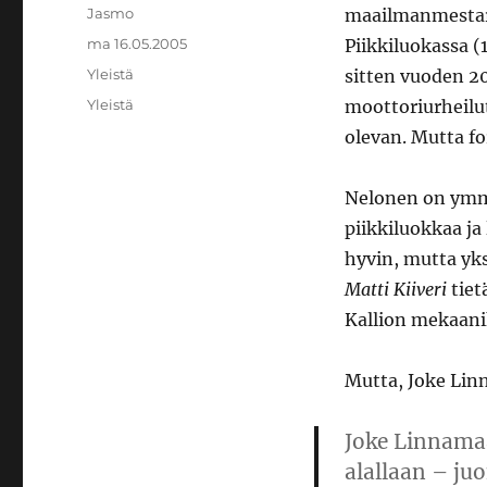
Kirjoittaja
Jasmo
maailmanmestaru
Julkaistu
ma 16.05.2005
Piikkiluokassa (
Kategoriat
Yleistä
sitten vuoden 2
Avainsanat
Yleistä
moottoriurheilu
olevan. Mutta f
Nelonen on ymmä
piikkiluokkaa ja
hyvin, mutta yks
Matti Kiiveri
tiet
Kallion mekaanik
Mutta, Joke Linn
Joke Linnamaa
alallaan – j