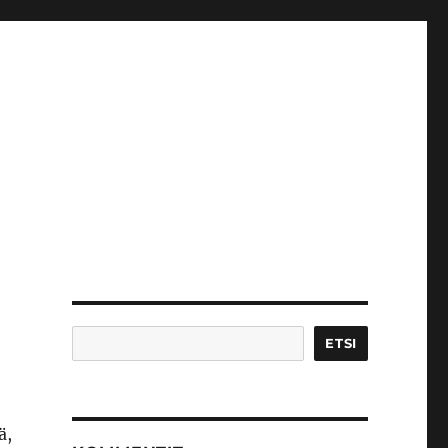
Etsi
ETSI
ä,