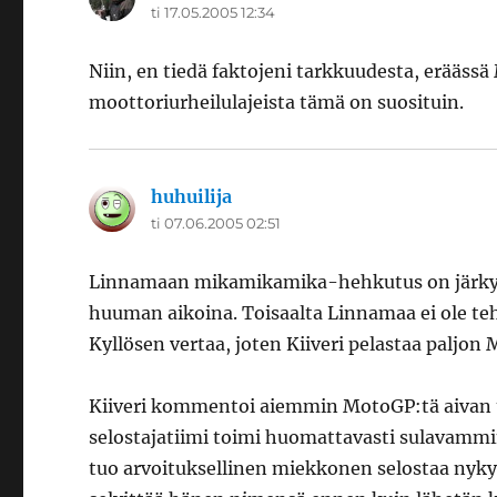
ti 17.05.2005 12:34
Niin, en tiedä faktojeni tarkkuudesta, eräässä
moottoriurheilulajeista tämä on suosituin.
huhuilija
sanoo:
ti 07.06.2005 02:51
Linnamaan mikamikamika-hehkutus on järkyt
huuman aikoina. Toisaalta Linnamaa ei ole te
Kyllösen vertaa, joten Kiiveri pelastaa paljon
Kiiveri kommentoi aiemmin MotoGP:tä aivan to
selostajatiimi toimi huomattavasti sulavamm
tuo arvoituksellinen miekkonen selostaa nyky