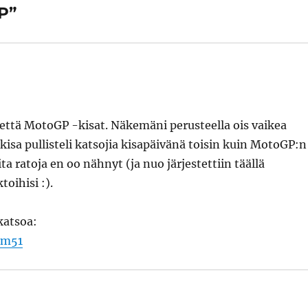
P”
että MotoGP -kisat. Näkemäni perusteella ois vaikea
isa pullisteli katsojia kisapäivänä toisin kuin MotoGP:n
uita ratoja en oo nähnyt (ja nuo järjestettiin täällä
oihisi :).
katsoa:
um51