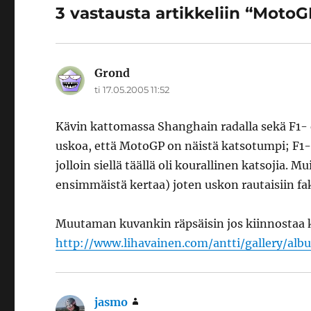
3 vastausta artikkeliin “MotoG
Grond
sanoo:
ti 17.05.2005 11:52
Kävin kattomassa Shanghain radalla sekä F1- 
uskoa, että MotoGP on näistä katsotumpi; F1-k
jolloin siellä täällä oli kourallinen katsojia. M
ensimmäistä kertaa) joten uskon rautaisiin fakt
Muutaman kuvankin räpsäisin jos kiinnostaa 
http://www.lihavainen.com/antti/gallery/alb
jasmo
sanoo: