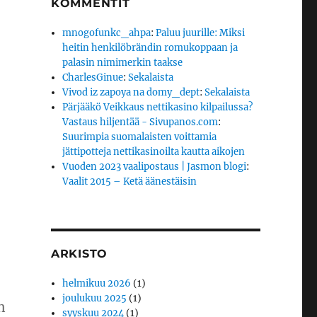
KOMMENTIT
mnogofunkc_ahpa
:
Paluu juurille: Miksi
heitin henkilöbrändin romukoppaan ja
palasin nimimerkin taakse
CharlesGinue
:
Sekalaista
Vivod iz zapoya na domy_dept
:
Sekalaista
Pärjääkö Veikkaus nettikasino kilpailussa?
Vastaus hiljentää - Sivupanos.com
:
Suurimpia suomalaisten voittamia
jättipotteja nettikasinoilta kautta aikojen
Vuoden 2023 vaalipostaus | Jasmon blogi
:
Vaalit 2015 – Ketä äänestäisin
ARKISTO
helmikuu 2026
(1)
joulukuu 2025
(1)
n
syyskuu 2024
(1)