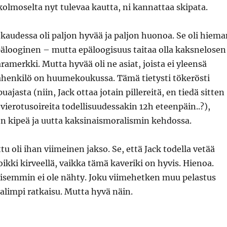
 kolmoselta nyt tulevaa kautta, ni kannattaa skipata.
audessa oli paljon hyvää ja paljon huonoa. Se oli hiema
pälooginen – mutta epäloogisuus taitaa olla kaksnelosen
ramerkki. Mutta hyvää oli ne asiat, joista ei yleensä
äähenkilö on huumekoukussa. Tämä tietysti tökerösti
jasta (niin, Jack ottaa jotain pillereitä, en tiedä sitten
 vierotusoireita todellisuudessakin 12h eteenpäin..?),
 on kipeä ja uutta kaksinaismoralismin kehdossa.
u oli ihan viimeinen jakso. Se, että Jack todella vetää
ikki kirveellä, vaikka tämä kaveriki on hyvis. Hienoa.
aisemmin ei ole nähty. Joku viimehetken muu pelastus
aalimpi ratkaisu. Mutta hyvä näin.