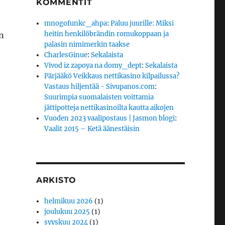
KOMMENTIT
mnogofunkc_ahpa
:
Paluu juurille: Miksi
heitin henkilöbrändin romukoppaan ja
n
palasin nimimerkin taakse
CharlesGinue
:
Sekalaista
Vivod iz zapoya na domy_dept
:
Sekalaista
Pärjääkö Veikkaus nettikasino kilpailussa?
Vastaus hiljentää - Sivupanos.com
:
Suurimpia suomalaisten voittamia
jättipotteja nettikasinoilta kautta aikojen
Vuoden 2023 vaalipostaus | Jasmon blogi
:
Vaalit 2015 – Ketä äänestäisin
ARKISTO
helmikuu 2026
(1)
joulukuu 2025
(1)
syyskuu 2024
(1)