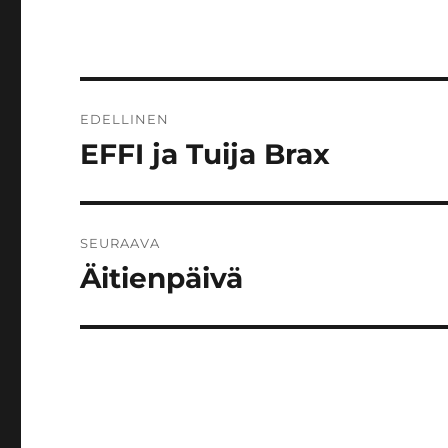
Artikkelien
EDELLINEN
selaus
EFFI ja Tuija Brax
Edellinen
artikkeli:
SEURAAVA
Äitienpäivä
Seuraava
artikkeli: