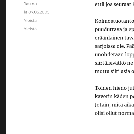
Kirjoittaja
Jasmo
että jos seuraat
Julkaistu
la 07.05.2005
Kategoriat
Yleistä
Kolmostuotantok
Avainsanat
Yleistä
puuduttava ja e
eräänlainen tava
sarjoissa ole. P
unohdetaan loppua
siirtäisivätkö ne
mutta silti asia
Toinen hieno jutt
kaverin käden po
Jotain, mitä aik
olisi ollut norm