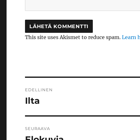
This site uses Akismet to reduce spam.
Learn 
Artikkelien
EDELLINEN
selaus
Ilta
Edellinen
artikkeli:
SEURAAVA
Elokuvia
Seuraava