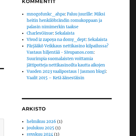
KOMMENTIT
mnogofunkc_ahpa
:
Paluu juurille: Miksi
heitin henkilöbrändin romukoppaan ja
palasin nimimerkin taakse
CharlesGinue
:
Sekalaista
Vivod iz zapoya na domy_dept
:
Sekalaista
Pärjääkö Veikkaus nettikasino kilpailussa?
Vastaus hiljentää - Sivupanos.com
:
Suurimpia suomalaisten voittamia
jättipotteja nettikasinoilta kautta aikojen
Vuoden 2023 vaalipostaus | Jasmon blogi
:
Vaalit 2015 – Ketä äänestäisin
ARKISTO
helmikuu 2026
(1)
joulukuu 2025
(1)
syyskuu 2024
(1)