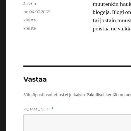
Kirjoittaja
Jasmo
muutenkin hauk
Julkaistu
pe 04.03.2005
blogeja. Blogi o
Kategoriat
Yleistä
tai jostain muust
Avainsanat
Yleistä
poistaa ne vaikk
Vastaa
Sähköpostiosoitettasi ei julkaista.
Pakolliset kentät on me
KOMMENTTI
*