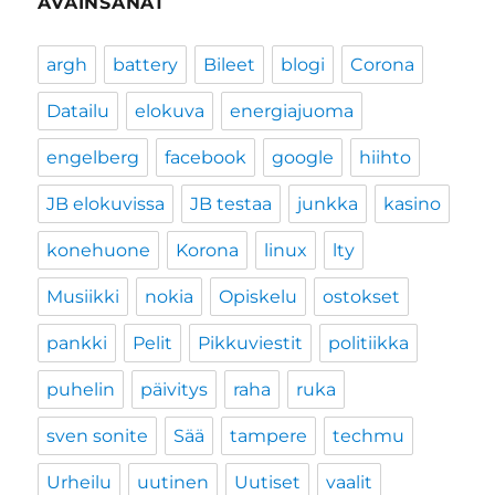
AVAINSANAT
argh
battery
Bileet
blogi
Corona
Datailu
elokuva
energiajuoma
engelberg
facebook
google
hiihto
JB elokuvissa
JB testaa
junkka
kasino
konehuone
Korona
linux
lty
Musiikki
nokia
Opiskelu
ostokset
pankki
Pelit
Pikkuviestit
politiikka
puhelin
päivitys
raha
ruka
sven sonite
Sää
tampere
techmu
Urheilu
uutinen
Uutiset
vaalit