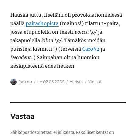
Hauska juttu, itselläni oli provokaatiomielessä
päällä
paitashopista
(mainos!) tilattu t-paita,
jossa etupuolella on teksti
polcca \o/
ja
takapuolella
kiksu \o/
. Tämäkös meidän
puristeja kismitti :) (terveisiä
Caro^2
ja
Decadent
..) Sainpahan oltua huomion
keskipisteenä edes hetken.
Kirjoittaja
Julkaistu
Kategoriat
Avainsanat
Jasmo
ke 02.03.2005
Yleistä
Yleistä
Vastaa
Sähköpostiosoitettasi ei julkaista.
Pakolliset kentät on