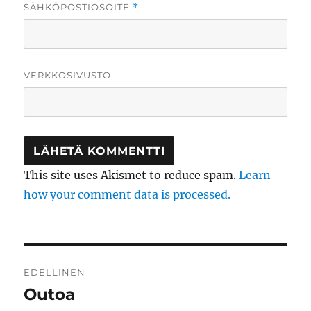
SÄHKÖPOSTIOSOITE
*
VERKKOSIVUSTO
This site uses Akismet to reduce spam.
Learn
how your comment data is processed.
Artikkelien
EDELLINEN
selaus
Outoa
Edellinen