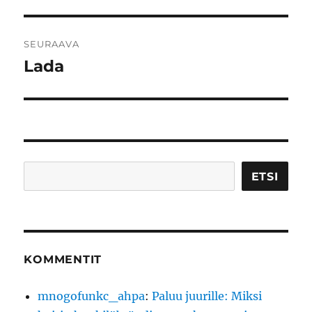
artikkeli:
SEURAAVA
Lada
Seuraava
artikkeli:
Etsi
ETSI
KOMMENTIT
mnogofunkc_ahpa
:
Paluu juurille: Miksi