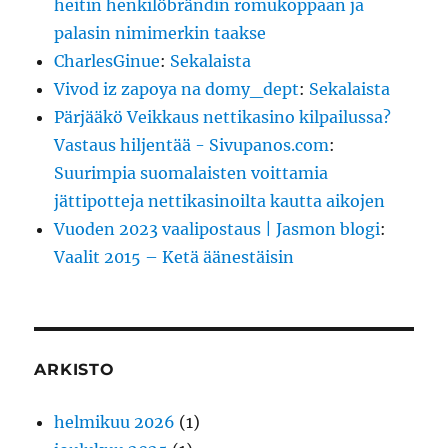
heitin henkilöbrändin romukoppaan ja
palasin nimimerkin taakse
CharlesGinue
:
Sekalaista
Vivod iz zapoya na domy_dept
:
Sekalaista
Pärjääkö Veikkaus nettikasino kilpailussa?
Vastaus hiljentää - Sivupanos.com
:
Suurimpia suomalaisten voittamia
jättipotteja nettikasinoilta kautta aikojen
Vuoden 2023 vaalipostaus | Jasmon blogi
:
Vaalit 2015 – Ketä äänestäisin
ARKISTO
helmikuu 2026
(1)