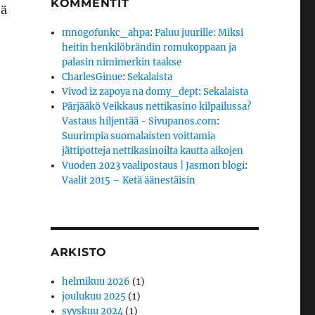
KOMMENTIT
tä
mnogofunkc_ahpa
:
Paluu juurille: Miksi
heitin henkilöbrändin romukoppaan ja
palasin nimimerkin taakse
CharlesGinue
:
Sekalaista
Vivod iz zapoya na domy_dept
:
Sekalaista
Pärjääkö Veikkaus nettikasino kilpailussa?
Vastaus hiljentää - Sivupanos.com
:
Suurimpia suomalaisten voittamia
jättipotteja nettikasinoilta kautta aikojen
Vuoden 2023 vaalipostaus | Jasmon blogi
:
Vaalit 2015 – Ketä äänestäisin
ARKISTO
helmikuu 2026
(1)
joulukuu 2025
(1)
syyskuu 2024
(1)