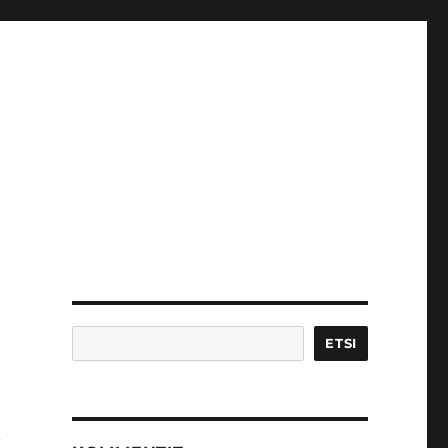
Etsi
ETSI
n