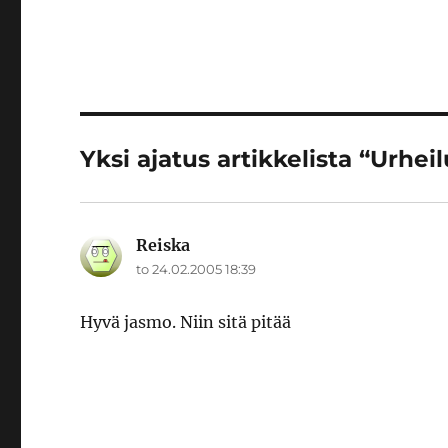
Yksi ajatus artikkelista “Urheil
Reiska
sanoo:
to 24.02.2005 18:39
Hyvä jasmo. Niin sitä pitää