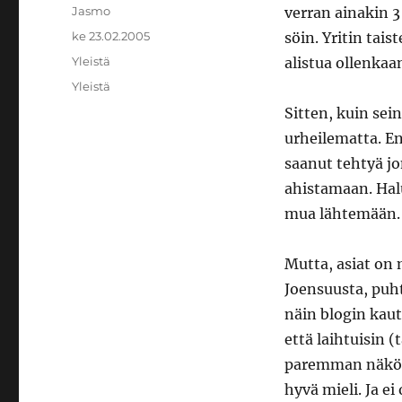
Kirjoittaja
Jasmo
verran ainakin 3
Julkaistu
ke 23.02.2005
söin. Yritin tai
Kategoriat
Yleistä
alistua ollenkaan
Avainsanat
Yleistä
Sitten, kuin sein
urheilematta. E
saanut tehtyä jo
ahistamaan. Hal
mua lähtemään.
Mutta, asiat on
Joensuusta, puht
näin blogin kautt
että laihtuisin (
paremman näköise
hyvä mieli. Ja ei