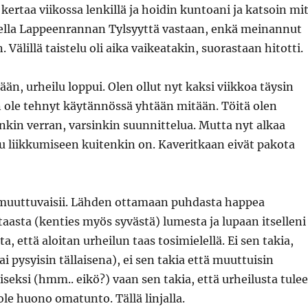
 kertaa viikossa lenkillä ja hoidin kuntoani ja katsoin mi
stella Lappeenrannan Tylsyyttä vastaan, enkä meinannut
. Välillä taistelu oli aika vaikeatakin, suorastaan hitotti.
ään, urheilu loppui. Olen ollut nyt kaksi viikkoa täysin
n ole tehnyt käytännössä yhtään mitään. Töitä olen
nkin verran, varsinkin suunnittelua. Mutta nyt alkaa
u liikkumiseen kuitenkin on. Kaveritkaan eivät pakota
 muuttuvaisii. Lähden ottamaan puhdasta happea
aasta (kenties myös syvästä) lumesta ja lupaan itselleni
a, että aloitan urheilun taas tosimielellä. Ei sen takia,
tai pysyisin tällaisena), ei sen takia että muuttuisin
ksi (hmm.. eikö?) vaan sen takia, että urheilusta tulee
 ole huono omatunto. Tällä linjalla.